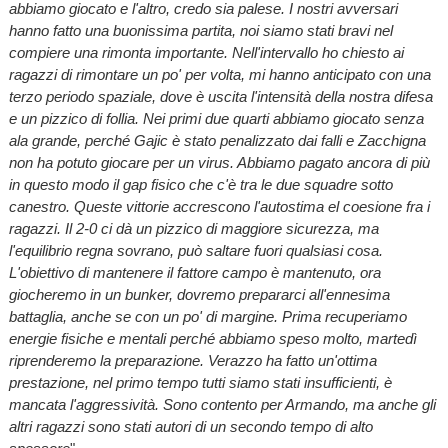
abbiamo giocato e l'altro, credo sia palese. I nostri avversari
hanno fatto una buonissima partita, noi siamo stati bravi nel
compiere una rimonta importante. Nell'intervallo ho chiesto ai
ragazzi di rimontare un po' per volta, mi hanno anticipato con una
terzo periodo spaziale, dove è uscita l'intensità della nostra difesa
e un pizzico di follia. Nei primi due quarti abbiamo giocato senza
ala grande, perché Gajic è stato penalizzato dai falli e Zacchigna
non ha potuto giocare per un virus. Abbiamo pagato ancora di più
in questo modo il gap fisico che c'è tra le due squadre sotto
canestro. Queste vittorie accrescono l'autostima el coesione fra i
ragazzi. Il 2-0 ci dà un pizzico di maggiore sicurezza, ma
l'equilibrio regna sovrano, può saltare fuori qualsiasi cosa.
L'obiettivo di mantenere il fattore campo è mantenuto, ora
giocheremo in un bunker, dovremo prepararci all'ennesima
battaglia, anche se con un po' di margine. Prima recuperiamo
energie fisiche e mentali perché abbiamo speso molto, martedì
riprenderemo la preparazione. Verazzo ha fatto un'ottima
prestazione, nel primo tempo tutti siamo stati insufficienti, è
mancata l'aggressività. Sono contento per Armando, ma anche gli
altri ragazzi sono stati autori di un secondo tempo di alto