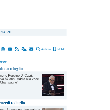
 NOTIZIE
Archivio
Mobile
REVE
abato 11 luglio
morto Peppino Di Capri,
va 87 anni. Addio alla voce
 "Champagne"
enerdì 10 luglio
rera Erbognone, rinnovata la