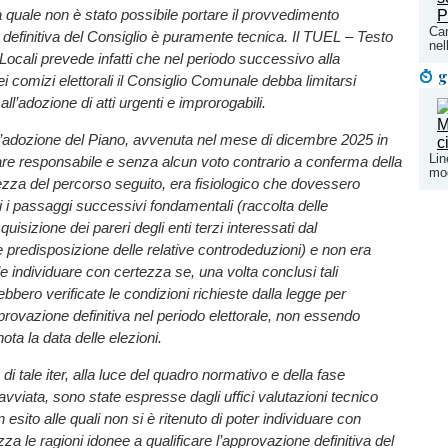
a quale non è stato possibile portare il provvedimento
Car
 definitiva del Consiglio è puramente tecnica. Il TUEL – Testo
nel
 Locali prevede infatti che nel periodo successivo alla
g
 comizi elettorali il Consiglio Comunale debba limitarsi
ll’adozione di atti urgenti e improrogabili.
’adozione del Piano, avvenuta nel mese di dicembre 2025 in
Lin
are responsabile e senza alcun voto contrario a conferma della
mod
ezza del percorso seguito, era fisiologico che dovessero
 i passaggi successivi fondamentali (raccolta delle
uisizione dei pareri degli enti terzi interessati dal
predisposizione delle relative controdeduzioni) e non era
le individuare con certezza se, una volta conclusi tali
bbero verificate le condizioni richieste dalla legge per
provazione definitiva nel periodo elettorale, non essendo
ota la data delle elezioni.
di tale iter, alla luce del quadro normativo e della fase
avviata, sono state espresse dagli uffici valutazioni tecnico
 esito alle quali non si è ritenuto di poter individuare con
zza le ragioni idonee a qualificare l’approvazione definitiva del