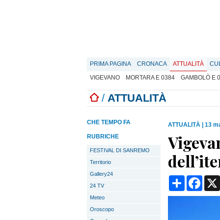
PRIMA PAGINA
CRONACA
ATTUALITÀ
CU
VIGEVANO
MORTARA E 0384
GAMBOLÒ E 
/
ATTUALITÀ
CHE TEMPO FA
ATTUALITÀ
|
13 ma
Vigeva
RUBRICHE
FESTIVAL DI SANREMO
dell’it
Territorio
Gallery24
Condividi
Face
24 TV
Meteo
Oroscopo