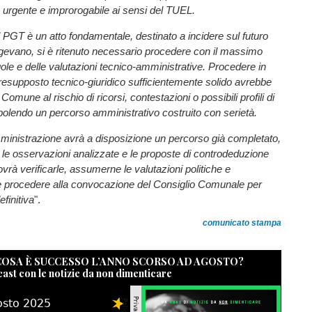
 urgente e improrogabile ai sensi del TUEL.
l PGT è un atto fondamentale, destinato a incidere sul futuro
igevano, si è ritenuto necessario procedere con il massimo
egole e delle valutazioni tecnico-amministrative. Procedere in
esupposto tecnico-giuridico sufficientemente solido avrebbe
 Comune al rischio di ricorsi, contestazioni o possibili profili di
ndebolendo un percorso amministrativo costruito con serietà.
inistrazione avrà a disposizione un percorso già completato,
i, le osservazioni analizzate e le proposte di controdeduzione
ovrà verificarle, assumerne le valutazioni politiche e
e procedere alla convocazione del Consiglio Comunale per
finitiva
".
comunicato stampa
 COSA È SUCCESSO L’ANNO SCORSO AD AGOSTO?
cast con le notizie da non dimenticare