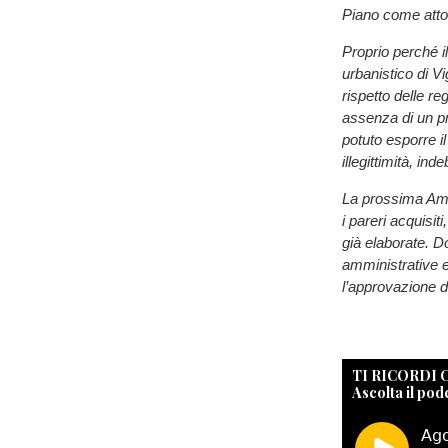
Piano come atto
Proprio perché i
urbanistico di V
rispetto delle r
assenza di un pr
potuto esporre il
illegittimità, i
La prossima Amm
i pareri acquisit
già elaborate. D
amministrative 
l’approvazione de
TI RICORDI
Ascolta il pod