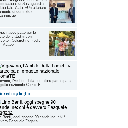
mmissione di Salvaguardia
ientale. Acta: «Un ulteriore
umento di controllo e
sparenza»
ia, nasce patto per la
ute dei cittadini con
icoltori Coldiretti e medici
n Matteo
evano, l'Ambito della Lomellina partecipa al
ogetto nazionale ComeTE
iovedì 09 luglio
o Banfi, oggi spegne 90 candeline: chi è
vero Pasquale Zagaria