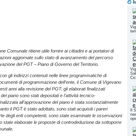
l
Vig
ter
e Comunale ritiene utile fornire ai cittadini e ai portatori di
azioni aggiornate sullo stato di avanzamento del percorso
rovazione del PGT – Piano di Governo del Territorio.
Vig
Sal
n gli indirizzi contenuti nelle linee programmatiche di
Cic
ocumenti di programmazione dell’ente, il Comune di Vigevano
esti anni alla revisione del PGT: gli elaborati finalizzati
del piano sono stati depositati e l’attività tecnico-
inalizzata all’approvazione del piano è stata sostanzialmente
nto il PGT è stato adottato, sono stati acquisiti i pareri
Il 
nas
te degli enti competenti, sono state esaminate le osservazioni
ope
 state elaborate le proposte di controdeduzione da sottoporre
munale.