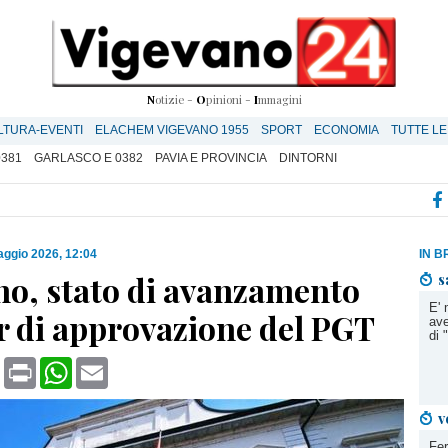
N
otizie -
O
pinioni -
I
mmagini
LTURA-EVENTI
ELACHEM VIGEVANO 1955
SPORT
ECONOMIA
TUTTE LE
0381
GARLASCO E 0382
PAVIA E PROVINCIA
DINTORNI
ggio 2026, 12:04
IN B
no, stato di avanzamento
s
E' 
er di approvazione del PGT
ave
di
book
X
Print
WhatsApp
Email
v
Fer