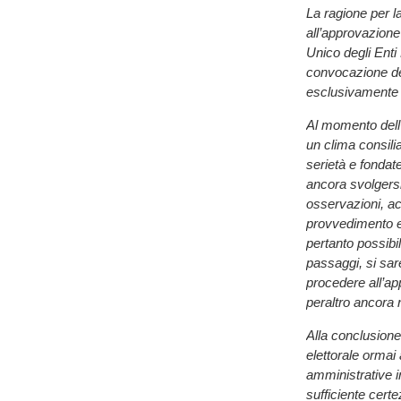
La ragione per l
all’approvazione
Unico degli Enti
convocazione dei
esclusivamente a
Al momento dell
un clima consili
serietà e fondat
ancora svolgersi
osservazioni, acq
provvedimento e 
pertanto possibi
passaggi, si sare
procedere all’ap
peraltro ancora n
Alla conclusione 
elettorale ormai 
amministrative in
sufficiente certe