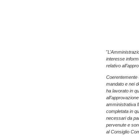
"
L’Amministrazion
interesse inform
relativo all’app
Coerentemente co
mandato e nei d
ha lavorato in qu
all’approvazione 
amministrativa f
completata in qua
necessari da par
pervenute e sono
al Consiglio Co