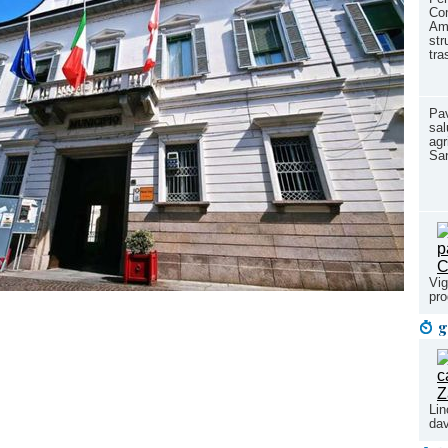
Co
Amb
str
tra
Pav
sal
agr
Sa
Vig
pr
g
Lin
dav