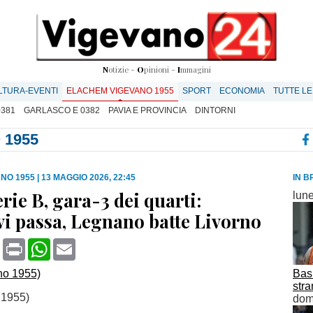
N
otizie -
O
pinioni -
I
mmagini
LTURA-EVENTI
ELACHEM VIGEVANO 1955
SPORT
ECONOMIA
TUTTE LE
0381
GARLASCO E 0382
PAVIA E PROVINCIA
DINTORNI
 1955
NO 1955
|
13 MAGGIO 2026, 22:45
IN B
rie B, gara-3 dei quarti:
lune
i passa, Legnano batte Livorno
book
X
Print
WhatsApp
Email
Bask
str
 1955)
dom