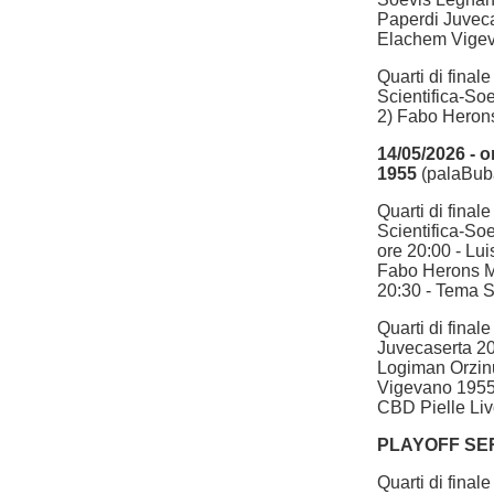
Paperdi Juveca
Elachem Vigev
Quarti di fina
Scientifica-So
2) Fabo Herons
14/05/2026 - o
1955
(palaBub
Quarti di fina
Scientifica-So
ore 20:00 - Lu
Fabo Herons Mo
20:30 - Tema 
Quarti di final
Juvecaserta 20
Logiman Orzin
Vigevano 1955-
CBD Pielle Li
PLAYOFF SER
Quarti di fina