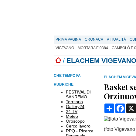
PRIMA PAGINA
CRONACA
ATTUALITÀ
CU
VIGEVANO
MORTARA E 0384
GAMBOLÒ E 
/
ELACHEM VIGEVANO
CHE TEMPO FA
ELACHEM VIGEVA
Basket se
RUBRICHE
FESTIVAL DI
Orzinuov
SANREMO
Territorio
Condividi
Face
Gallery24
24 TV
Meteo
Oroscopo
Cerco lavoro
(foto Vigevano
RPQ - Ricerca
Personale