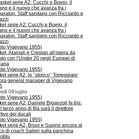
et serie A2: Cucchi e Boero, il
no e il nuovo che avanza fra i
aratori. Staff sanitario con Ricciardo e
azzi
ket, Atamah e Crestan all'opera da
to con l'Under 20 negli Europei di
iana
et serie A2, lo "storico" Torreggiani
ora general manager di Vigevano
5
edì 09 luglio
et serie A2, Daniele Biganzoli fa tris:
il terzo anno di fila sarà il direttore
tivo dei ducali
et serie A2, Bruni e Susino ancora al
co di coach Salieri sulla panchina
loblu