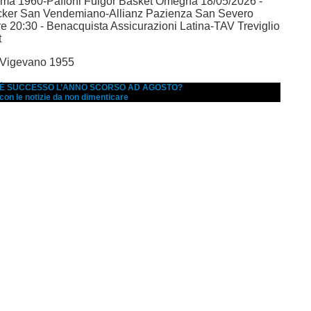
ma 1960-Paffoni Fulgor Basket Omegna 18/05/2026 -
ucker San Vendemiano-Allianz Pazienza San Severo
re 20:30 - Benacquista Assicurazioni Latina-TAV Treviglio
et
a Vigevano 1955
A È SUCCESSO L’ANNO SCORSO AD AGOSTO?
 con le notizie da non dimenticare