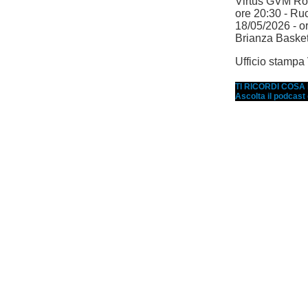
Virtus GVM Ro
ore 20:30 - R
18/05/2026 - o
Brianza Bask
Ufficio stamp
TI RICORDI COS
Ascolta il podcast