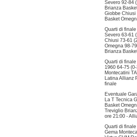
Severo 92-84 (
Brianza Baske
Giobbe Chiusi 
Basket Omegna
Quarti di fina
Severo 63-61 
Chiusi 73-61 (
Omegna 98-79 (
Brianza Basket
Quarti di fina
1960 64-75 (0
Montecatini TA
Latina Allian
finale
Eventuale Gara
La T Tecnica G
Basket Omegna
Treviglio Bria
ore 21:00 - A
Quarti di final
Gema Montecat