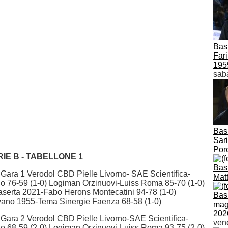
Bask
Fari
195
saba
Bask
Sari
Por
IE B - TABELLONE 1
Bas
e Gara 1 Verodol CBD Pielle Livorno- SAE Scientifica-
Mat
o 76-59 (1-0) Logiman Orzinuovi-Luiss Roma 85-70 (1-0)
serta 2021-Fabo Herons Montecatini 94-78 (1-0)
Bask
ano 1955-Tema Sinergie Faenza 68-58 (1-0)
magh
202
le Gara 2 Verodol CBD Pielle Livorno-SAE Scientifica-
vene
o 68-59 (2-0) Logiman Orzinuovi-Luiss Roma 93-75 (2-0)