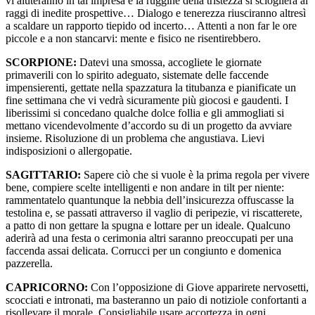
vi aiuteranno in tal impresa e la ruggine della tristezza si scioglierà ai
raggi di inedite prospettive… Dialogo e tenerezza riusciranno altresì
a scaldare un rapporto tiepido od incerto… Attenti a non far le ore
piccole e a non stancarvi: mente e fisico ne risentirebbero.
SCORPIONE:
Datevi una smossa, accogliete le giornate
primaverili con lo spirito adeguato, sistemate delle faccende
impensierenti, gettate nella spazzatura la titubanza e pianificate un
fine settimana che vi vedrà sicuramente più giocosi e gaudenti. I
liberissimi si concedano qualche dolce follia e gli ammogliati si
mettano vicendevolmente d’accordo su di un progetto da avviare
insieme. Risoluzione di un problema che angustiava. Lievi
indisposizioni o allergopatie.
SAGITTARIO:
Sapere ciò che si vuole è la prima regola per vivere
bene, compiere scelte intelligenti e non andare in tilt per niente:
rammentatelo quantunque la nebbia dell’insicurezza offuscasse la
testolina e, se passati attraverso il vaglio di peripezie, vi riscatterete,
a patto di non gettare la spugna e lottare per un ideale. Qualcuno
aderirà ad una festa o cerimonia altri saranno preoccupati per una
faccenda assai delicata. Corrucci per un congiunto e domenica
pazzerella.
CAPRICORNO:
Con l’opposizione di Giove apparirete nervosetti,
scocciati e intronati, ma basteranno un paio di notiziole confortanti a
risollevare il morale. Consigliabile usare accortezza in ogni