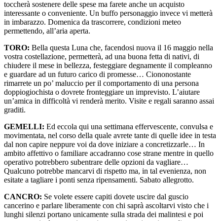
toccherà sostenere delle spese ma farete anche un acquisto
interessante o conveniente. Un buffo personaggio invece vi metterà
in imbarazzo. Domenica da trascorrere, condizioni meteo
permettendo, all’aria aperta.
TORO:
Bella questa Luna che, facendosi nuova il 16 maggio nella
vostra costellazione, permetterà, ad una buona fetta di nativi, di
chiudere il mese in bellezza, festeggiare degnamente il compleanno
e guardare ad un futuro carico di promesse… Ciononostante
rimarrete un po’ maluccio per il comportamento di una persona
doppiogiochista o dovrete fronteggiare un imprevisto. L’aiutare
un’amica in difficoltà vi renderà merito. Visite e regali saranno assai
graditi.
GEMELLI:
Ed eccola qui una settimana effervescente, convulsa e
movimentata, nel corso della quale avrete tante di quelle idee in testa
dal non capire neppure voi da dove iniziare a concretizzarle… In
ambito affettivo o familiare accadranno cose strane mentre in quello
operativo potrebbero subentrare delle opzioni da vagliare…
Qualcuno potrebbe mancarvi di rispetto ma, in tal evenienza, non
esitate a tagliare i ponti senza ripensamenti. Sabato allegrotto.
CANCRO:
Se volete essere capiti dovete uscire dal guscio
cancerino e parlare liberamente con chi saprà ascoltarvi visto che i
lunghi silenzi portano unicamente sulla strada dei malintesi e poi