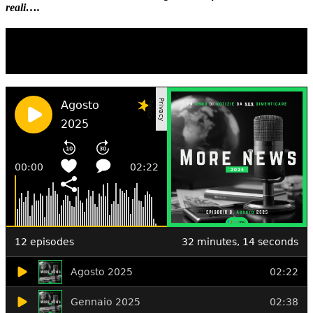
reali….
TI RICORDI COSA È SUCCESSO L’ANNO
SCORSO AD AGOSTO?
Ascolta il podcast con le notizie da non dimenticare