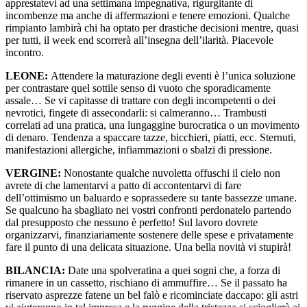
apprestatevi ad una settimana impegnativa, rigurgitante di
incombenze ma anche di affermazioni e tenere emozioni. Qualche
rimpianto lambirà chi ha optato per drastiche decisioni mentre, quasi
per tutti, il week end scorrerà all’insegna dell’ilarità. Piacevole
incontro.
LEONE:
Attendere la maturazione degli eventi è l’unica soluzione
per contrastare quel sottile senso di vuoto che sporadicamente
assale… Se vi capitasse di trattare con degli incompetenti o dei
nevrotici, fingete di assecondarli: si calmeranno… Trambusti
correlati ad una pratica, una lungaggine burocratica o un movimento
di denaro. Tendenza a spaccare tazze, bicchieri, piatti, ecc. Sternuti,
manifestazioni allergiche, infiammazioni o sbalzi di pressione.
VERGINE:
Nonostante qualche nuvoletta offuschi il cielo non
avrete di che lamentarvi a patto di accontentarvi di fare
dell’ottimismo un baluardo e soprassedere su tante bassezze umane.
Se qualcuno ha sbagliato nei vostri confronti perdonatelo partendo
dal presupposto che nessuno è perfetto! Sul lavoro dovrete
organizzarvi, finanziariamente sostenere delle spese e privatamente
fare il punto di una delicata situazione. Una bella novità vi stupirà!
BILANCIA:
Date una spolveratina a quei sogni che, a forza di
rimanere in un cassetto, rischiano di ammuffire… Se il passato ha
riservato asprezze fatene un bel falò e ricominciate daccapo: gli astri