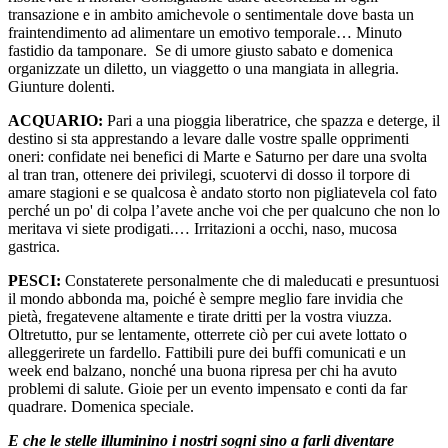
transazione e in ambito amichevole o sentimentale dove basta un
fraintendimento ad alimentare un emotivo temporale… Minuto
fastidio da tamponare. Se di umore giusto sabato e domenica
organizzate un diletto, un viaggetto o una mangiata in allegria.
Giunture dolenti.
ACQUARIO:
Pari a una pioggia liberatrice, che spazza e deterge, il
destino si sta apprestando a levare dalle vostre spalle opprimenti
oneri: confidate nei benefici di Marte e Saturno per dare una svolta
al tran tran, ottenere dei privilegi, scuotervi di dosso il torpore di
amare stagioni e se qualcosa è andato storto non pigliatevela col fato
perché un po' di colpa l’avete anche voi che per qualcuno che non lo
meritava vi siete prodigati.… Irritazioni a occhi, naso, mucosa
gastrica.
PESCI:
Constaterete personalmente che di maleducati e presuntuosi
il mondo abbonda ma, poiché è sempre meglio fare invidia che
pietà, fregatevene altamente e tirate dritti per la vostra viuzza.
Oltretutto, pur se lentamente, otterrete ciò per cui avete lottato o
alleggerirete un fardello. Fattibili pure dei buffi comunicati e un
week end balzano, nonché una buona ripresa per chi ha avuto
problemi di salute. Gioie per un evento impensato e conti da far
quadrare. Domenica speciale.
E che le stelle illuminino i nostri sogni sino a farli diventare