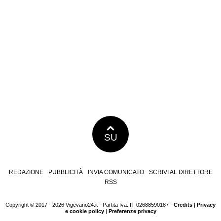
SU
REDAZIONE
PUBBLICITÀ
INVIA COMUNICATO
SCRIVI AL DIRETTORE
RSS
Copyright © 2017 - 2026 Vigevano24.it - Partita Iva: IT 02688590187 -
Credits
|
Privacy
e cookie policy
|
Preferenze privacy