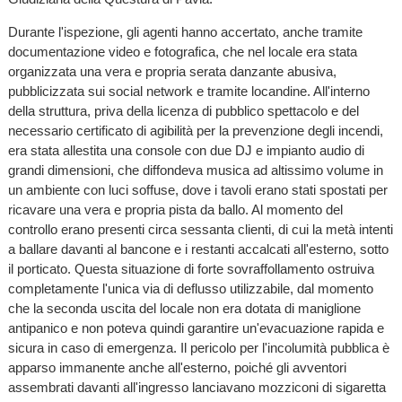
Durante l'ispezione, gli agenti hanno accertato, anche tramite
documentazione video e fotografica, che nel locale era stata
organizzata una vera e propria serata danzante abusiva,
pubblicizzata sui social network e tramite locandine. All'interno
della struttura, priva della licenza di pubblico spettacolo e del
necessario certificato di agibilità per la prevenzione degli incendi,
era stata allestita una console con due DJ e impianto audio di
grandi dimensioni, che diffondeva musica ad altissimo volume in
un ambiente con luci soffuse, dove i tavoli erano stati spostati per
ricavare una vera e propria pista da ballo. Al momento del
controllo erano presenti circa sessanta clienti, di cui la metà intenti
a ballare davanti al bancone e i restanti accalcati all'esterno, sotto
il porticato. Questa situazione di forte sovraffollamento ostruiva
completamente l'unica via di deflusso utilizzabile, dal momento
che la seconda uscita del locale non era dotata di maniglione
antipanico e non poteva quindi garantire un'evacuazione rapida e
sicura in caso di emergenza. Il pericolo per l'incolumità pubblica è
apparso immanente anche all'esterno, poiché gli avventori
assembrati davanti all'ingresso lanciavano mozziconi di sigaretta