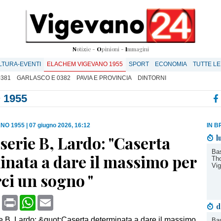
N
otizie -
O
pinioni -
I
mmagini
LTURA-EVENTI
ELACHEM VIGEVANO 1955
SPORT
ECONOMIA
TUTTE LE
0381
GARLASCO E 0382
PAVIA E PROVINCIA
DINTORNI
 1955
NO 1955
|
07 giugno 2026, 16:12
IN B
serie B, Lardo: "Caserta
l
Bas
inata a dare il massimo per
Tho
Vi
ci un sogno "
book
X
Print
WhatsApp
Email
d
Bas