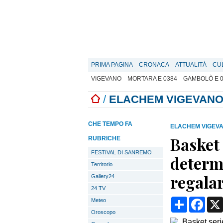
PRIMA PAGINA
CRONACA
ATTUALITÀ
CU
VIGEVANO
MORTARA E 0384
GAMBOLÒ E 
/
ELACHEM VIGEVANO
CHE TEMPO FA
ELACHEM VIGEVA
Basket 
RUBRICHE
FESTIVAL DI SANREMO
determ
Territorio
regalar
Gallery24
24 TV
Condividi
Face
Meteo
Oroscopo