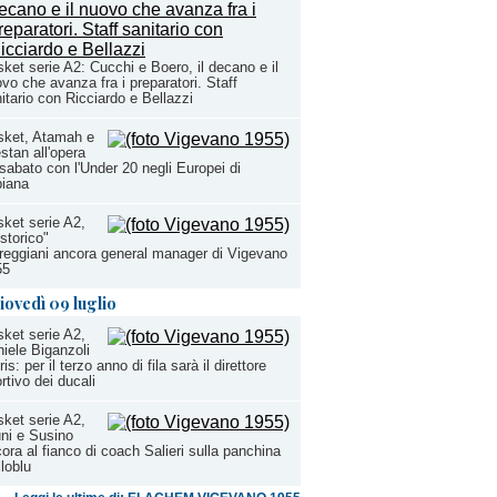
ket serie A2: Cucchi e Boero, il decano e il
vo che avanza fra i preparatori. Staff
itario con Ricciardo e Bellazzi
sket, Atamah e
stan all'opera
sabato con l'Under 20 negli Europei di
biana
ket serie A2,
"storico"
reggiani ancora general manager di Vigevano
55
iovedì 09 luglio
ket serie A2,
iele Biganzoli
tris: per il terzo anno di fila sarà il direttore
rtivo dei ducali
ket serie A2,
ni e Susino
ora al fianco di coach Salieri sulla panchina
lloblu