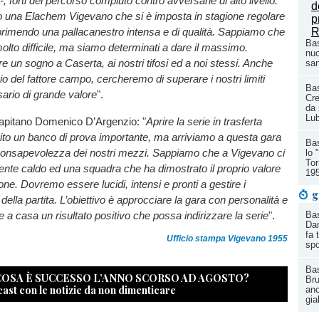
-, forti del percorso compiuto contro avversarie di alto livello.
o una Elachem Vigevano che si è imposta in stagione regolare
primendo una pallacanestro intensa e di qualità. Sappiamo che
Bas
olto difficile, ma siamo determinati a dare il massimo.
nuo
e un sogno a Caserta, ai nostri tifosi ed a noi stessi. Anche
san
io del fattore campo, cercheremo di superare i nostri limiti
Ba
ario di grande valore
".
Cre
da 
Lu
 capitano Domenico D’Argenzio: "
Aprire la serie in trasferta
ito un banco di prova importante, ma arriviamo a questa gara
Bas
 consapevolezza dei nostri mezzi. Sappiamo che a Vigevano ci
lo 
Tor
nte caldo ed una squadra che ha dimostrato il proprio valore
19
ione. Dovremo essere lucidi, intensi e pronti a gestire i
g
ella partita. L’obiettivo è approcciare la gara con personalità e
e a casa un risultato positivo che possa indirizzare la serie
".
Bas
Dan
fa 
Ufficio stampa Vigevano 1955
spo
Bas
 COSA È SUCCESSO L’ANNO SCORSO AD AGOSTO?
Bru
cast con le notizie da non dimenticare
anc
gia