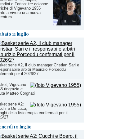
radini e Farina: tre colonne
riche di Vigevano 1955
nte a vivere una nuova
entura
abato 11 luglio
ket serie A2, il club manager Cristian Sari e
responsabile arbitri Maurizio Porceddu
fermati per il 2026/27
sket, Vigevano
5 ringrazia e
uta Matteo Corgnati
ket serie A2:
chi e De Luca,
aghi della fisioterapia confermati per il
26/27
enerdì 10 luglio