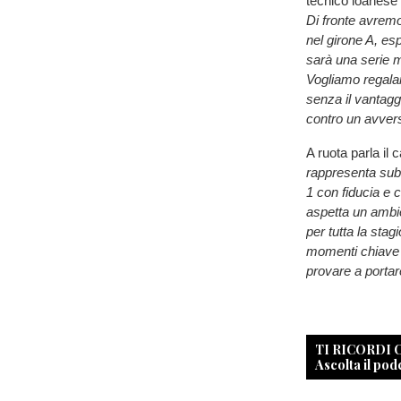
tecnico loanese
Di fronte avrem
nel girone A, es
sarà una serie m
Vogliamo regalar
senza il vantagg
contro un avvers
A ruota parla il
rappresenta sub
1 con fiducia e
aspetta un ambie
per tutta la stag
momenti chiave d
provare a portar
TI RICORDI
Ascolta il pod