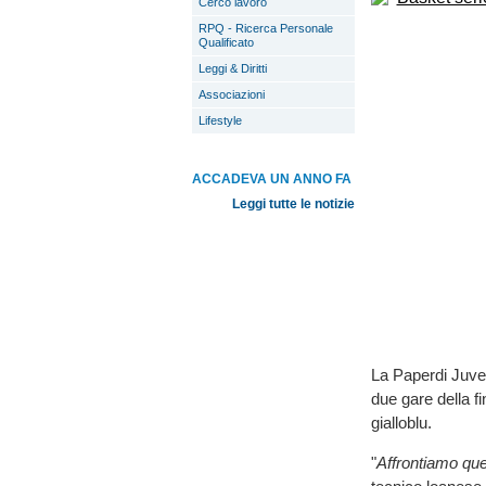
Cerco lavoro
RPQ - Ricerca Personale
Qualificato
Leggi & Diritti
Associazioni
Lifestyle
ACCADEVA UN ANNO FA
Leggi tutte le notizie
La Paperdi Juvec
due gare della fi
gialloblu.
"
Affrontiamo que