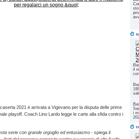
Cor
sto
pro
avv
s
Bas
il 
con
Ba
195
sal
Bas
aserta 2021 è arrivata a Vigevano per la disputa delle prime
Sac
i m
nale playoff. Coach Lino Lardo legge le carte alla sfida contro i
20
v
sta serie con grande orgoglio ed entusiasmo -
spiega il