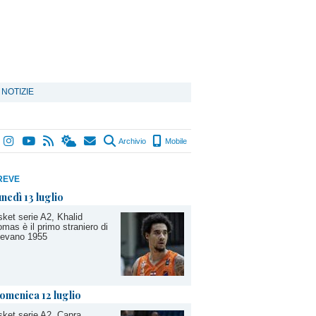
 NOTIZIE
Archivio
Mobile
REVE
unedì 13 luglio
ket serie A2, Khalid
mas è il primo straniero di
gevano 1955
omenica 12 luglio
ket serie A2, Capra,