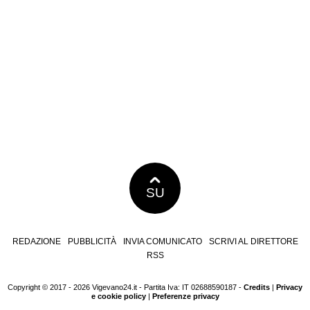
SU
REDAZIONE
PUBBLICITÀ
INVIA COMUNICATO
SCRIVI AL DIRETTORE
RSS
Copyright © 2017 - 2026 Vigevano24.it - Partita Iva: IT 02688590187 -
Credits
|
Privacy
e cookie policy
|
Preferenze privacy