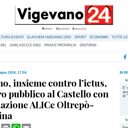
N
otizie -
O
pinioni -
I
mmagini
LTURA-EVENTI
ELACHEM VIGEVANO 1955
SPORT
ECONOMIA
TUTTE LE
0381
GARLASCO E 0382
PAVIA E PROVINCIA
DINTORNI
ugno 2026, 17:04
IN B
o, insieme contro l’ictus,
s
E' 
o pubblico al Castello con
ave
di
iazione ALICe Oltrepò-
ina
v
book
X
Print
WhatsApp
Email
Fer