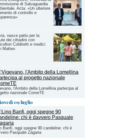
mmissione di Salvaguardia
ientale. Acta: «Un ulteriore
umento di controllo e
sparenza»
ia, nasce patto per la
ute dei cittadini con
icoltori Coldiretti e medici
n Matteo
evano, l'Ambito della Lomellina partecipa al
ogetto nazionale ComeTE
iovedì 09 luglio
o Banfi, oggi spegne 90 candeline: chi è
vero Pasquale Zagaria