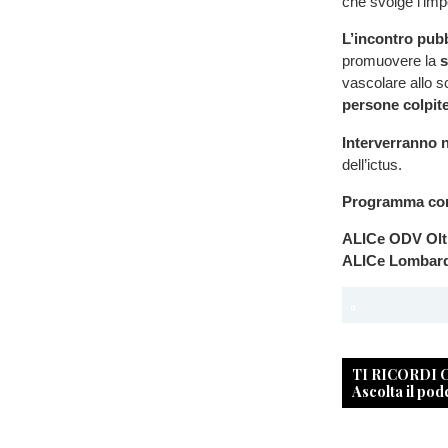
che svolge l’impo
L’incontro pub
promuovere la
s
vascolare allo 
persone colpite 
Interverranno 
dell’ictus.
Programma co
ALICe ODV Olt
ALICe Lombar
TI RICORDI
Ascolta il pod