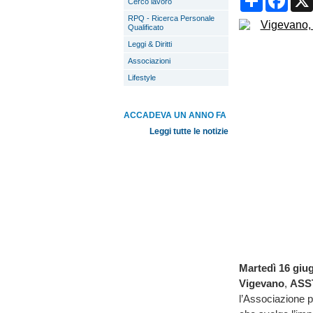
Cerco lavoro
RPQ - Ricerca Personale
Qualificato
Leggi & Diritti
Associazioni
Lifestyle
ACCADEVA UN ANNO FA
Leggi tutte le notizie
Martedì 16 giug
Vigevano
,
ASS
l’Associazione p