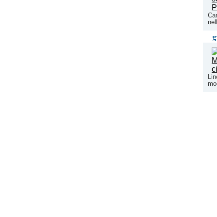
Car
nel
g
Lin
mod