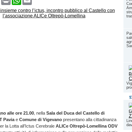
Co
Amb
str
tra
Pav
sal
agr
Sa
Vig
pr
g
no alle ore 21.00
, nella
Sala del Duca del Castello di
T Pavia
e
Comune di Vigevano
presentano alla cittadinanza
Lin
dav
er la Lotta all’Ictus Cerebrale
ALICe Oltrepò-Lomellina ODV