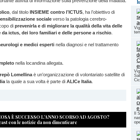
rtante attività di informazione sulla prevenzione della malattia.
l
blico
, dal titolo
INSIEME contro l’ICTUS
, ha l’obiettivo di
ensibilizzazione sociale
verso la patologia cerebro-
scopo di
prevenirla e di migliorare la qualità della vita delle
Vig
ter
da ictus, dei loro familiari e delle persone a rischio
.
neurologi e medici esperti
nella diagnosi e nel trattamento
mpleto
nella locandina allegata.
Vig
repò Lomellina
è un’organizzazione di volontariato satellite di
Sal
Cic
dia
la quale a sua volta è parte di
ALICe Italia
.
Il 
 COSA È SUCCESSO L’ANNO SCORSO AD AGOSTO?
nas
cast con le notizie da non dimenticare
ope