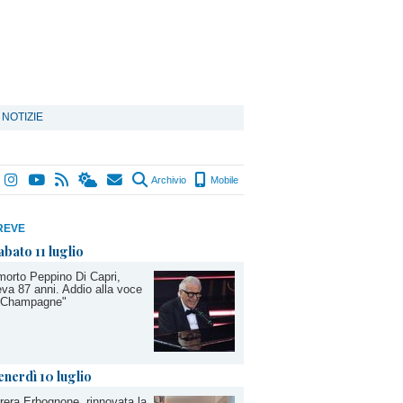
 NOTIZIE
Archivio
Mobile
REVE
abato 11 luglio
morto Peppino Di Capri,
va 87 anni. Addio alla voce
 "Champagne"
enerdì 10 luglio
rera Erbognone, rinnovata la