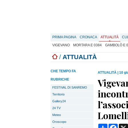
PRIMA PAGINA
CRONACA
ATTUALITÀ
CU
VIGEVANO
MORTARA E 0384
GAMBOLÒ E 
/
ATTUALITÀ
CHE TEMPO FA
ATTUALITÀ
|
10 gi
Vigevan
RUBRICHE
FESTIVAL DI SANREMO
incontr
Territorio
l’assoc
Gallery24
24 TV
Lomell
Meteo
Oroscopo
Condividi
Face