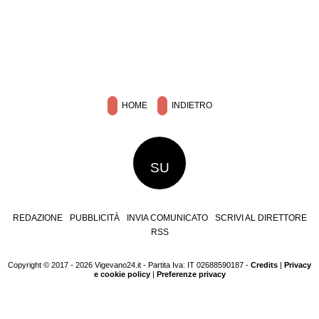
HOME
INDIETRO
SU
REDAZIONE
PUBBLICITÀ
INVIA COMUNICATO
SCRIVI AL DIRETTORE
RSS
Copyright © 2017 - 2026 Vigevano24.it - Partita Iva: IT 02688590187 -
Credits
|
Privacy
e cookie policy
|
Preferenze privacy