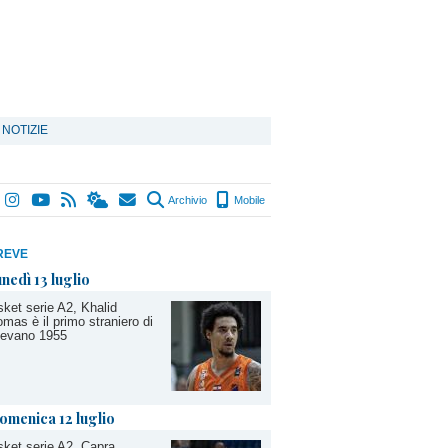
 NOTIZIE
Archivio
Mobile
REVE
unedì 13 luglio
ket serie A2, Khalid
mas è il primo straniero di
gevano 1955
omenica 12 luglio
ket serie A2, Capra,