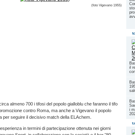
Cor
(foto Vigevano 1955)
sto
pro
avv
s
Bas
il 
con
Ba
195
sal
Bas
irca almeno 700 i tifosi del popolo gialloblu che faranno il tifo
Sac
i m
 promozione contro Roma, ma anche a Vigevano il popolo
20
ta per seguire il decisivo match della ELAchem.
v
 esperienza in termini di partecipazione ottenuta nei giorni
igevano Sport, in collaborazione con la società e il bar "80