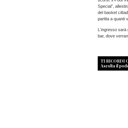
Special", allesti
del basket citta
partita a quanti
L'ingresso sarà gr
bar, dove verran
TI RICORDI
Ascolta il pod