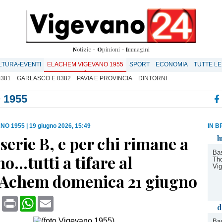
N
otizie -
O
pinioni -
I
mmagini
LTURA-EVENTI
ELACHEM VIGEVANO 1955
SPORT
ECONOMIA
TUTTE LE
0381
GARLASCO E 0382
PAVIA E PROVINCIA
DINTORNI
 1955
NO 1955
|
19 giugno 2026, 15:49
IN B
serie B, e per chi rimane a
l
Bas
o...tutti a tifare al
Tho
Vi
Achem domenica 21 giugno
book
X
Print
WhatsApp
Email
d
Bas