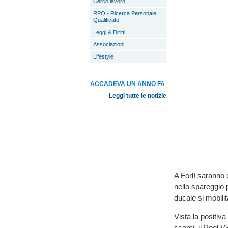
Cerco lavoro
RPQ - Ricerca Personale
Qualificato
Leggi & Diritti
Associazioni
Lifestyle
ACCADEVA UN ANNO FA
Leggi tutte le notizie
A Forlì saranno c
nello spareggio
ducale si mobili
Vista la positiva
scorsi. il Pool V