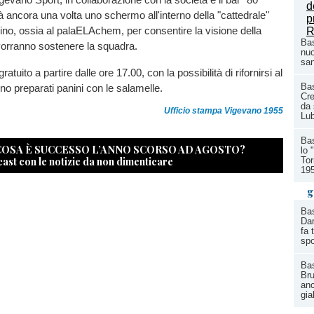
rà ancora una volta uno schermo all'interno della "cattedrale"
dino, ossia al palaELAchem, per consentire la visione della
Bas
 vorranno sostenere la squadra.
nuo
san
atuito a partire dalle ore 17.00, con la possibilità di rifornirsi al
Ba
no preparati panini con le salamelle.
Cre
da 
Ufficio stampa Vigevano 1955
Lu
Bas
 COSA È SUCCESSO L’ANNO SCORSO AD AGOSTO?
lo 
cast con le notizie da non dimenticare
Tor
19
g
Bas
Dan
fa 
spo
Bas
Bru
anc
gia