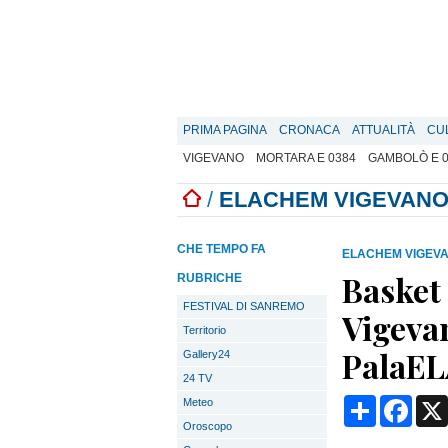
PRIMA PAGINA
CRONACA
ATTUALITÀ
CU
VIGEVANO
MORTARA E 0384
GAMBOLÒ E 
/
ELACHEM VIGEVANO
CHE TEMPO FA
ELACHEM VIGEVA
Basket 
RUBRICHE
FESTIVAL DI SANREMO
Vigevan
Territorio
PalaEL
Gallery24
24 TV
Condividi
Face
Meteo
Oroscopo