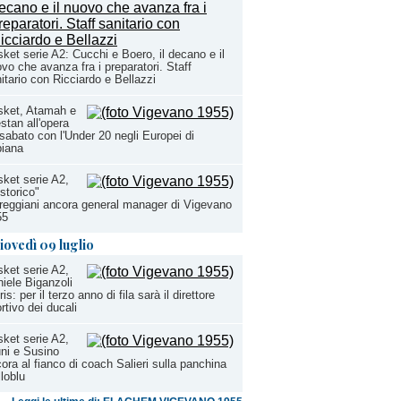
ket serie A2: Cucchi e Boero, il decano e il
vo che avanza fra i preparatori. Staff
itario con Ricciardo e Bellazzi
sket, Atamah e
stan all'opera
sabato con l'Under 20 negli Europei di
biana
ket serie A2,
"storico"
reggiani ancora general manager di Vigevano
55
iovedì 09 luglio
ket serie A2,
iele Biganzoli
tris: per il terzo anno di fila sarà il direttore
rtivo dei ducali
ket serie A2,
ni e Susino
ora al fianco di coach Salieri sulla panchina
lloblu