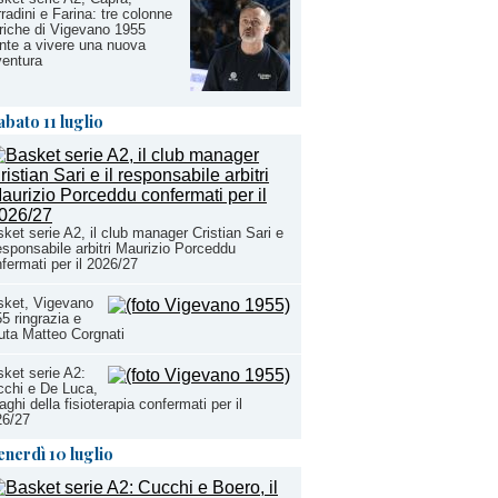
radini e Farina: tre colonne
riche di Vigevano 1955
nte a vivere una nuova
entura
abato 11 luglio
ket serie A2, il club manager Cristian Sari e
responsabile arbitri Maurizio Porceddu
fermati per il 2026/27
sket, Vigevano
5 ringrazia e
uta Matteo Corgnati
ket serie A2:
chi e De Luca,
aghi della fisioterapia confermati per il
26/27
enerdì 10 luglio