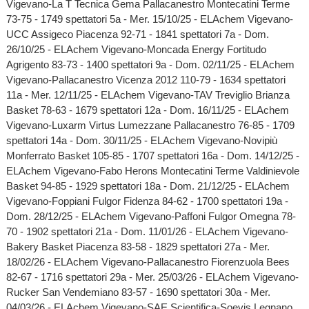
Vigevano-La T Tecnica Gema Pallacanestro Montecatini Terme
73-75 - 1749 spettatori 5a - Mer. 15/10/25 - ELAchem Vigevano-
UCC Assigeco Piacenza 92-71 - 1841 spettatori 7a - Dom.
26/10/25 - ELAchem Vigevano-Moncada Energy Fortitudo
Agrigento 83-73 - 1400 spettatori 9a - Dom. 02/11/25 - ELAchem
Vigevano-Pallacanestro Vicenza 2012 110-79 - 1634 spettatori
11a - Mer. 12/11/25 - ELAchem Vigevano-TAV Treviglio Brianza
Basket 78-63 - 1679 spettatori 12a - Dom. 16/11/25 - ELAchem
Vigevano-Luxarm Virtus Lumezzane Pallacanestro 76-85 - 1709
spettatori 14a - Dom. 30/11/25 - ELAchem Vigevano-Novipiù
Monferrato Basket 105-85 - 1707 spettatori 16a - Dom. 14/12/25 -
ELAchem Vigevano-Fabo Herons Montecatini Terme Valdinievole
Basket 94-85 - 1929 spettatori 18a - Dom. 21/12/25 - ELAchem
Vigevano-Foppiani Fulgor Fidenza 84-62 - 1700 spettatori 19a -
Dom. 28/12/25 - ELAchem Vigevano-Paffoni Fulgor Omegna 78-
70 - 1902 spettatori 21a - Dom. 11/01/26 - ELAchem Vigevano-
Bakery Basket Piacenza 83-58 - 1829 spettatori 27a - Mer.
18/02/26 - ELAchem Vigevano-Pallacanestro Fiorenzuola Bees
82-67 - 1716 spettatori 29a - Mer. 25/03/26 - ELAchem Vigevano-
Rucker San Vendemiano 83-57 - 1690 spettatori 30a - Mer.
04/03/26 - ELAchem Vigevano-SAE Scientifica-Soevis Legnano