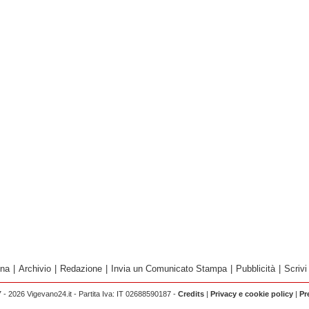
ina
|
Archivio
|
Redazione
|
Invia un Comunicato Stampa
|
Pubblicità
|
Scrivi
 - 2026 Vigevano24.it - Partita Iva: IT 02688590187 -
Credits
|
Privacy e cookie policy
|
Pr