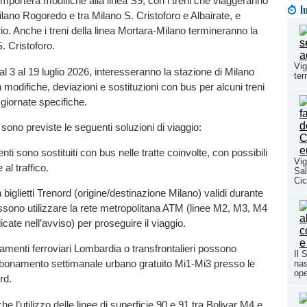
omporterà modifiche alla linea S9, con i treni che viaggeranno
l
lano Rogoredo e tra Milano S. Cristoforo e Albairate, e
rio. Anche i treni della linea Mortara-Milano termineranno la
. Cristoforo.
Vig
 dal 3 al 19 luglio 2026, interesseranno la stazione di Milano
ter
 modifiche, deviazioni e sostituzioni con bus per alcuni treni
 giornate specifiche.
, sono previste le seguenti soluzioni di viaggio:
ti sono sostituiti con bus nelle tratte coinvolte, con possibili
Vig
 al traffico.
Sal
Cic
biglietti Trenord (origine/destinazione Milano) validi durante
ossono utilizzare la rete metropolitana ATM (linee M2, M3, M4
dicate nell’avviso) per proseguire il viaggio.
onamenti ferroviari Lombardia o transfrontalieri possono
Il 
bbonamento settimanale urbano gratuito Mi1-Mi3 presso le
nas
ope
rd.
e l’utilizzo delle linee di superficie 90 e 91 tra Bolivar M4 e