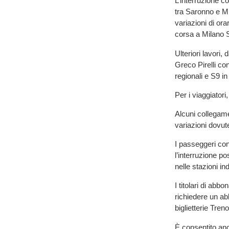
L’interruzione c
tra Saronno e Mi
variazioni di ora
corsa a Milano S
Ulteriori lavori,
Greco Pirelli con
regionali e S9 in
Per i viaggiatori
Alcuni collegamen
variazioni dovute
I passeggeri con 
l’interruzione p
nelle stazioni in
I titolari di abb
richiedere un a
biglietterie Treno
È consentito anch