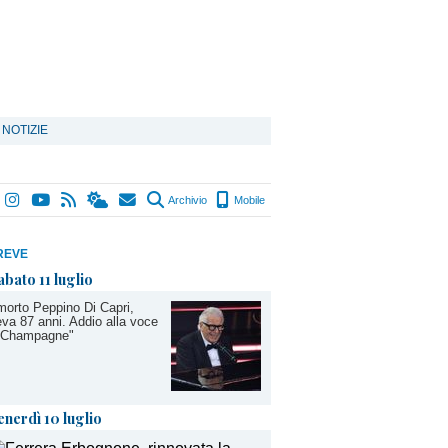
 NOTIZIE
Archivio
Mobile
REVE
abato 11 luglio
morto Peppino Di Capri,
va 87 anni. Addio alla voce
 "Champagne"
enerdì 10 luglio