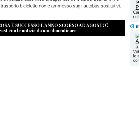
 trasporto biciclette non è ammesso sugli autobus sostitutivi.
Car
nel
 COSA È SUCCESSO L’ANNO SCORSO AD AGOSTO?
m
cast con le notizie da non dimenticare
Vit
lo 
co