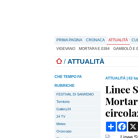
PRIMA PAGINA
CRONACA
ATTUALITÀ
CU
VIGEVANO
MORTARA E 0384
GAMBOLÒ E 
/
ATTUALITÀ
CHE TEMPO FA
ATTUALITÀ
|
02 lu
Linee 
RUBRICHE
FESTIVAL DI SANREMO
Mortar
Territorio
circola
Gallery24
24 TV
Condividi
Face
Meteo
Oroscopo