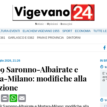
N
otizie -
O
pinioni -
I
mmagini
LTURA-EVENTI
ELACHEM VIGEVANO 1955
SPORT
ECONOMIA
TUTTE LE
0381
GARLASCO E 0382
PAVIA E PROVINCIA
DINTORNI
glio 2026, 21:26
IN B
S9 Saronno-Albairate e
s
E' 
a-Milano: modifiche alla
ave
di
zione
book
X
Print
WhatsApp
Email
v