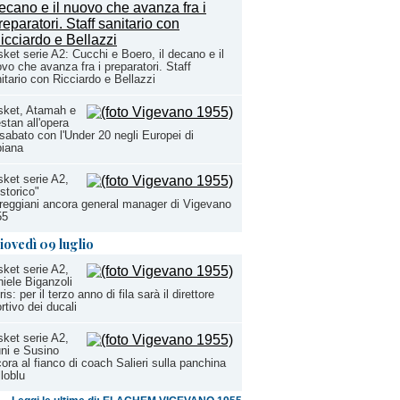
ket serie A2: Cucchi e Boero, il decano e il
vo che avanza fra i preparatori. Staff
itario con Ricciardo e Bellazzi
sket, Atamah e
stan all'opera
sabato con l'Under 20 negli Europei di
biana
ket serie A2,
"storico"
reggiani ancora general manager di Vigevano
55
iovedì 09 luglio
ket serie A2,
iele Biganzoli
tris: per il terzo anno di fila sarà il direttore
rtivo dei ducali
ket serie A2,
ni e Susino
ora al fianco di coach Salieri sulla panchina
lloblu