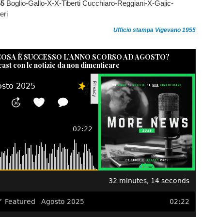
55
Boglio-Gallo-X-X-Tiberti Cucchiaro-Reggiani-X-Gajic-
eri
Ufficio stampa Vigevano 1955
 COSA È SUCCESSO L’ANNO SCORSO AD AGOSTO?
cast con le notizie da non dimenticare