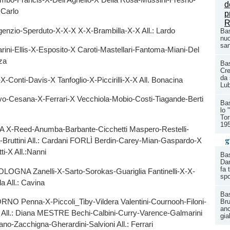
i Carlo
nzio-Sperduto-X-X-X X-X-Brambilla-X-X All.: Lardo
Bas
nuo
san
rini-Ellis-X-Esposito-X Caroti-Mastellari-Fantoma-Miani-Del
nza
Ba
Cre
da 
Conti-Davis-X Tanfoglio-X-Piccirilli-X-X All. Bonacina
Lu
o-Cesana-X-Ferrari-X Vecchiola-Mobio-Costi-Tiagande-Berti
Bas
lo 
Tor
19
-Reed-Anumba-Barbante-Cicchetti Maspero-Restelli-
g
-Bruttini All.: Cardani FORLÌ Berdin-Carey-Mian-Gaspardo-X
i-X All.:Nanni
Bas
Dan
fa 
GNA Zanelli-X-Sarto-Sorokas-Guariglia Fantinelli-X-X-
spo
 All.: Cavina
Bas
O Penna-X-Piccoli_Tiby-Vildera Valentini-Cournooh-Filoni-
Bru
anc
All.: Diana MESTRE Bechi-Calbini-Curry-Varence-Galmarini
gia
no-Zacchigna-Gherardini-Salvioni All.: Ferrari