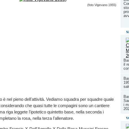
Cor
(foto Vigevano 1955)
sto
pro
avv
s
Bas
il 
con
Ba
195
sal
Bas
o è nel pieno dell'attività. Vediamo squadra per squadre quale
Sac
i m
 considerando che quasi tutte le compagini sono un cantiere
20
ma riga leggete l'ipotetico quintetto base, nella seconda i
v
pletano la rosa, nella terza l'allenatore.
bo-Francis-X-Dell'Agnello-X Della Rosa-Mussini-Fresno-