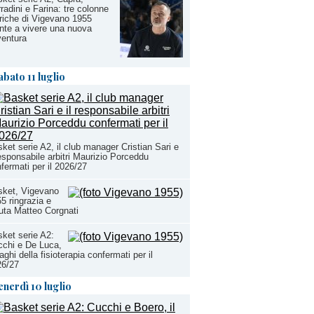
radini e Farina: tre colonne
riche di Vigevano 1955
nte a vivere una nuova
entura
abato 11 luglio
ket serie A2, il club manager Cristian Sari e
responsabile arbitri Maurizio Porceddu
fermati per il 2026/27
sket, Vigevano
5 ringrazia e
uta Matteo Corgnati
ket serie A2:
chi e De Luca,
aghi della fisioterapia confermati per il
26/27
enerdì 10 luglio