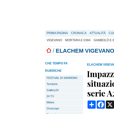
PRIMA PAGINA
CRONACA
ATTUALITÀ
CU
VIGEVANO
MORTARA E 0384
GAMBOLÒ E 
/
ELACHEM VIGEVANO
CHE TEMPO FA
ELACHEM VIGEVA
Impazza
RUBRICHE
FESTIVAL DI SANREMO
situazi
Territorio
serie A
Gallery24
24 TV
Condividi
Face
Meteo
Oroscopo