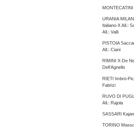
MONTECATINI X-
URANIA MILANO 
Italiano-X All.
All.: Valli
PISTOIA Saccagg
All.: Ciani
RIMINI X-De Neg
Dell’Agnello
RIETI Imbrò-Pic
Fabrizi
RUVO DI PUGLIA
All.: Rajola
SASSARI Kajam
TORINO Massone