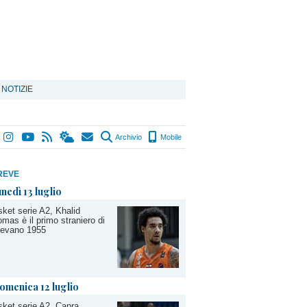
 NOTIZIE
Archivio
Mobile
REVE
unedì 13 luglio
ket serie A2, Khalid
mas è il primo straniero di
gevano 1955
omenica 12 luglio
ket serie A2, Capra,