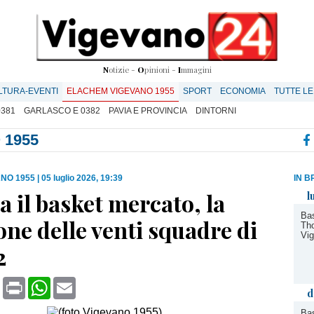
N
otizie -
O
pinioni -
I
mmagini
LTURA-EVENTI
ELACHEM VIGEVANO 1955
SPORT
ECONOMIA
TUTTE LE
0381
GARLASCO E 0382
PAVIA E PROVINCIA
DINTORNI
 1955
NO 1955
|
05 luglio 2026, 19:39
IN B
 il basket mercato, la
l
Bas
one delle venti squadre di
Tho
Vi
2
book
X
Print
WhatsApp
Email
d
Bas