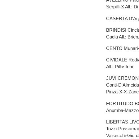
Serpilli-X All.: D
CASERTA D'Arge
BRINDISI Cincia
Cadia All.: Brie
CENTO Munari-X-
CIVIDALE Rediv
All.: Pillastrini
JUVI CREMONA X
Conti-D'Almeida
Pinza-X-X-Zanett
FORTITUDO BOLO
Anumba-Mazzola
LIBERTAS LIVORN
Tozzi-Possamai 
Valsecchi-Giorda