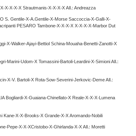
X-X-X-X Strautmanis-X-X-X-X All.: Andreazza
S. Gentile-X-A.Gentile-X-Morse Saccoccia-X-Galli-X-
: Sacripanti PESARO Tambone-X-X-X-X X-X-X-X-Marbor Dut
i-X-Walker-Ajayi-Bettiol Schina-Mouaha-Benetti-Zanotti-X
ri-Marini-Udom-X Tomassini-Bartoli-Leardini-X-Simioni All.:
cin-X-V. Bartoli-X Rota-Sow-Severini-Jerkovic-Deme All.:
 Bogliardi-X-Guaiana-Chinellato-X Reale-X-X-X-Lumena
i Kane-X-X-Brooks-X Grande-X-X Aromando-Nobili
-Pepe-X-X-XCristobo-X-Ghirlanda-X-X All.: Moretti