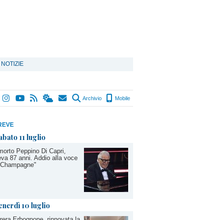
 NOTIZIE
Archivio
Mobile
REVE
abato 11 luglio
morto Peppino Di Capri,
va 87 anni. Addio alla voce
 "Champagne"
enerdì 10 luglio
rera Erbognone, rinnovata la