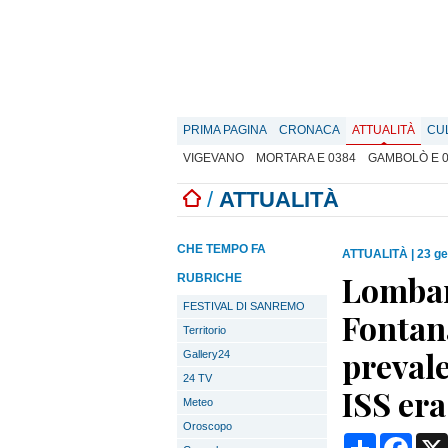
PRIMA PAGINA
CRONACA
ATTUALITÀ
CU
VIGEVANO
MORTARA E 0384
GAMBOLÒ E 
/
ATTUALITÀ
CHE TEMPO FA
ATTUALITÀ
|
23 ge
Lombar
RUBRICHE
FESTIVAL DI SANREMO
Fontana
Territorio
prevale
Gallery24
24 TV
ISS era
Meteo
Oroscopo
Condividi
Face