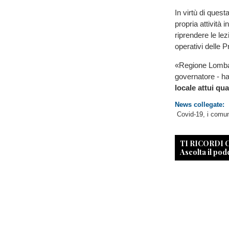
In virtù di quest
propria attività
riprendere le lez
operativi delle P
«Regione Lombar
governatore - ha
locale attui qu
News collegate:
Covid-19, i comuni
TI RICORDI
Ascolta il pod