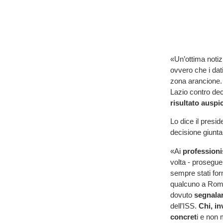
«Un’ottima notiz
ovvero che i dat
zona arancione. E
Lazio contro dec
risultato auspi
Lo dice il presi
decisione giunt
«Ai
professionis
volta - prosegue 
sempre stati for
qualcuno a Rom
dovuto
segnalar
dell’ISS.
Chi, in
concret
i e non 