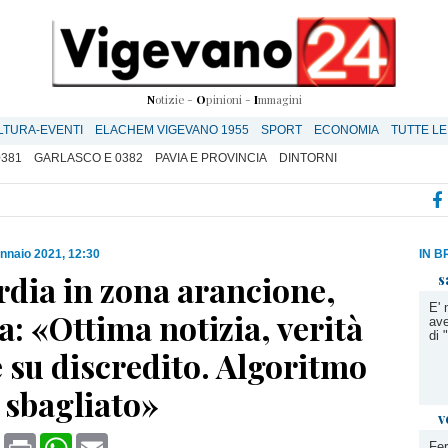
N
otizie -
O
pinioni -
I
mmagini
LTURA-EVENTI
ELACHEM VIGEVANO 1955
SPORT
ECONOMIA
TUTTE LE
0381
GARLASCO E 0382
PAVIA E PROVINCIA
DINTORNI
nnaio 2021, 12:30
IN B
dia in zona arancione,
s
E' 
: «Ottima notizia, verità
ave
di
 su discredito. Algoritmo
 sbagliato»
v
book
X
Print
WhatsApp
Email
Fer