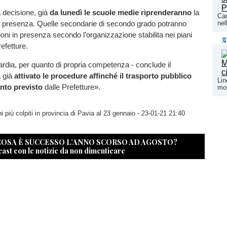
a decisione, già
da lunedì le scuole medie riprenderanno
la
Car
 in presenza. Quelle secondarie di secondo grado potranno
nel
ioni in presenza secondo l’organizzazione stabilita nei piani
g
refetture.
dia, per quanto di propria competenza - conclude il
 già
attivato le procedure affinché il trasporto pubblico
Lin
anto previsto
dalle Prefetture».
mod
 più colpiti in provincia di Pavia al 23 gennaio
- 23-01-21 21:40
 COSA È SUCCESSO L’ANNO SCORSO AD AGOSTO?
cast con le notizie da non dimenticare