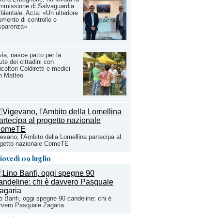
mmissione di Salvaguardia
ientale. Acta: «Un ulteriore
umento di controllo e
sparenza»
ia, nasce patto per la
ute dei cittadini con
icoltori Coldiretti e medici
n Matteo
evano, l'Ambito della Lomellina partecipa al
ogetto nazionale ComeTE
iovedì 09 luglio
o Banfi, oggi spegne 90 candeline: chi è
vero Pasquale Zagaria