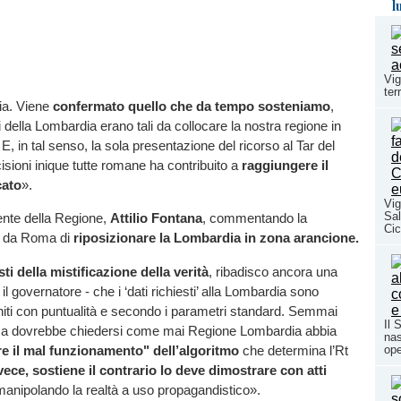
l
Vig
ter
ia. Viene
confermato quello che da tempo sosteniamo
,
i della Lombardia erano tali da collocare la nostra regione in
, in tal senso, la sola presentazione del ricorso al Tar del
isioni inique tutte romane ha contribuito a
raggiungere il
cato
».
Vig
Sal
dente della Regione,
Attilio Fontana
, commentando la
Cic
a da Roma di
riposizionare la Lombardia in zona arancione.
ti della mistificazione della verità
, ribadisco ancora una
il governatore - che i ‘dati richiesti’ alla Lombardia sono
niti con puntualità e secondo i parametri standard. Semmai
Il 
a dovrebbe chiedersi come mai Regione Lombardia abbia
nas
e il mal funzionamento" dell’algoritmo
che determina l’Rt
ope
vece, sostiene il contrario lo deve dimostrare con atti
manipolando la realtà a uso propagandistico».