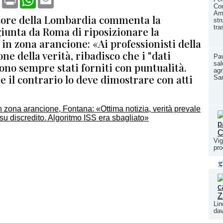
Co
Amb
tore della Lombardia commenta la
str
tra
giunta da Roma di riposizionare la
n zona arancione: «Ai professionisti della
one della verità, ribadisco che i "dati
Pav
sal
sono sempre stati forniti con puntualità.
agr
e il contrario lo deve dimostrare con atti
Sa
Vig
pr
g
Lin
dav