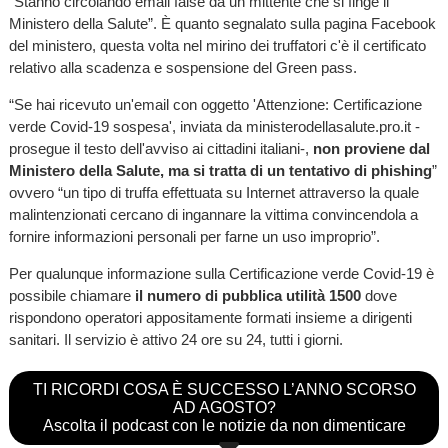
“Stanno circolando email false da un mittente che si finge il
Ministero della Salute”. È quanto segnalato sulla pagina Facebook
del ministero, questa volta nel mirino dei truffatori c'è il certificato
relativo alla scadenza e sospensione del Green pass.
“Se hai ricevuto un'email con oggetto 'Attenzione: Certificazione
verde Covid-19 sospesa', inviata da ministerodellasalute.pro.it -
prosegue il testo dell'avviso ai cittadini italiani-,
non proviene dal
Ministero della Salute, ma si tratta di un tentativo di phishing
”
ovvero “un tipo di truffa effettuata su Internet attraverso la quale
malintenzionati cercano di ingannare la vittima convincendola a
fornire informazioni personali per farne un uso improprio”.
Per qualunque informazione sulla Certificazione verde Covid-19 è
possibile chiamare
il numero di pubblica utilità 1500
dove
rispondono operatori appositamente formati insieme a dirigenti
sanitari. Il servizio è attivo 24 ore su 24, tutti i giorni.
TI RICORDI COSA È SUCCESSO L’ANNO SCORSO
AD AGOSTO?
Ascolta il podcast con le notizie da non dimenticare