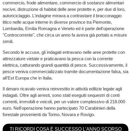
commercio, frode alimentare, commercio di sostanze alimentari
nocive, distruzione di habitat delle aree protette e, per due di loro,
autoriciclaggio. L'indagine mirava a contrastare il bracconaggio
ittico nelle acque interne in diverse province tra Piemonte,
Lombardia, Emilia Romagna e Veneto ed è parte dell'operazione
"Controcorrente", che circa un anno fa aveva già portato a misure
simili.
Secondo le accuse, gli indagati entravano nelle aree protette con
attrezzature vietate e praticavano la pesca con la corrente
elettrica, catturando grandi quantità di pesce. Successivamente, il
pesce veniva commercializzato tramite documentazione falsa, sia
all'Est Europa che in Italia.
Il denaro ricavato veniva reinvestito in attività edilizie legate agli
indagati. Oltre agli arresti, sono stati eseguiti sequestri di conti
correnti, immobili e veicoli, per un valore complessivo di 218.000
euro. Nell'operazione hanno partecipato 70 Carabinieri della
forestale provenienti da Torino, Novara e Rovigo.
TI RICORDI COSA È SUCCESSO L’ANNO SCORSO