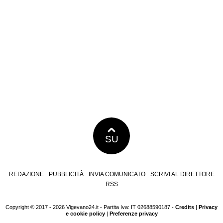
SU
REDAZIONE
PUBBLICITÀ
INVIA COMUNICATO
SCRIVI AL DIRETTORE
RSS
Copyright © 2017 - 2026 Vigevano24.it - Partita Iva: IT 02688590187 -
Credits
|
Privacy
e cookie policy
|
Preferenze privacy