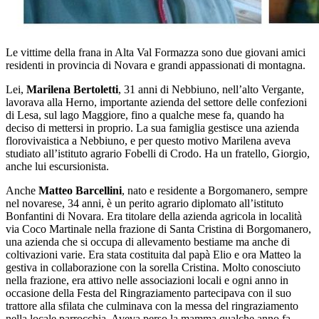
Le vittime della frana in Alta Val Formazza sono due giovani amici
residenti in provincia di Novara e grandi appassionati di montagna.
Lei,
Marilena Bertoletti
, 31 anni di Nebbiuno, nell’alto Vergante,
lavorava alla Herno, importante azienda del settore delle confezioni
di Lesa, sul lago Maggiore, fino a qualche mese fa, quando ha
deciso di mettersi in proprio. La sua famiglia gestisce una azienda
florovivaistica a Nebbiuno, e per questo motivo Marilena aveva
studiato all’istituto agrario Fobelli di Crodo. Ha un fratello, Giorgio,
anche lui escursionista.
Anche
Matteo Barcellini
, nato e residente a Borgomanero, sempre
nel novarese, 34 anni, è un perito agrario diplomato all’istituto
Bonfantini di Novara. Era titolare della azienda agricola in località
via Coco Martinale nella frazione di Santa Cristina di Borgomanero,
una azienda che si occupa di allevamento bestiame ma anche di
coltivazioni varie. Era stata costituita dal papà Elio e ora Matteo la
gestiva in collaborazione con la sorella Cristina. Molto conosciuto
nella frazione, era attivo nelle associazioni locali e ogni anno in
occasione della Festa del Ringraziamento partecipava con il suo
trattore alla sfilata che culminava con la messa del ringraziamento
nella locale parrocchia. Aveva perso la mamma qualche anno fa.