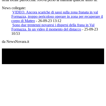
News collegate:
VIDEO. Ancora scariche di sassi sulla zona franata in val
Formazza, troppo pericoloso operare in zona per recuperare il
corpo di Matteo
- 26-09-23 13:12
Sono due trentenni novaresi i dispersi della frana in Val
Formazza. In un video il momento del distacco
- 25-09-23
10:53
da NewsNovara.it
TI RICORDI COSA È SUCCESSO L’ANNO
SCORSO AD AGOSTO?
Ascolta il podcast con le notizie da non dimenticare