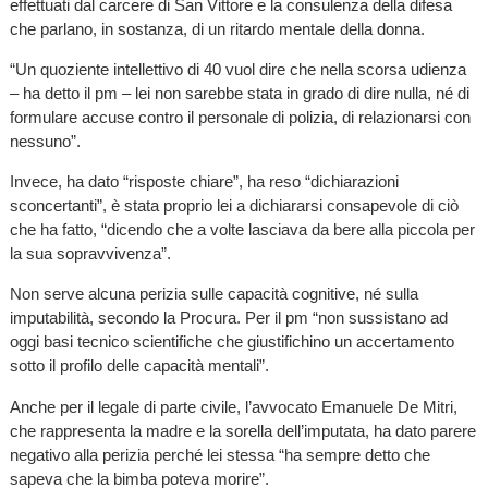
effettuati dal carcere di San Vittore e la consulenza della difesa
che parlano, in sostanza, di un ritardo mentale della donna.
“Un quoziente intellettivo di 40 vuol dire che nella scorsa udienza
– ha detto il pm – lei non sarebbe stata in grado di dire nulla, né di
formulare accuse contro il personale di polizia, di relazionarsi con
nessuno”.
Invece, ha dato “risposte chiare”, ha reso “dichiarazioni
sconcertanti”, è stata proprio lei a dichiararsi consapevole di ciò
che ha fatto, “dicendo che a volte lasciava da bere alla piccola per
la sua sopravvivenza”.
Non serve alcuna perizia sulle capacità cognitive, né sulla
imputabilità, secondo la Procura. Per il pm “non sussistano ad
oggi basi tecnico scientifiche che giustifichino un accertamento
sotto il profilo delle capacità mentali”.
Anche per il legale di parte civile, l’avvocato Emanuele De Mitri,
che rappresenta la madre e la sorella dell’imputata, ha dato parere
negativo alla perizia perché lei stessa “ha sempre detto che
sapeva che la bimba poteva morire”.