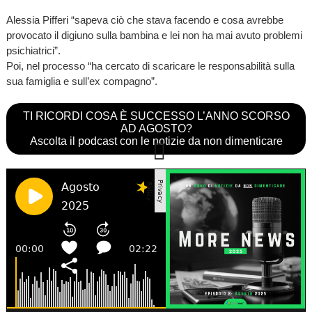
Alessia Pifferi “sapeva ciò che stava facendo e cosa avrebbe
provocato il digiuno sulla bambina e lei non ha mai avuto problemi
psichiatrici”.
Poi, nel processo “ha cercato di scaricare le responsabilità sulla
sua famiglia e sull’ex compagno”.
TI RICORDI COSA È SUCCESSO L’ANNO SCORSO
AD AGOSTO?
Ascolta il podcast con le notizie da non dimenticare