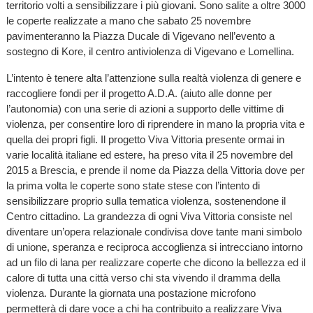
territorio volti a sensibilizzare i più giovani. Sono salite a oltre 3000
le coperte realizzate a mano che sabato 25 novembre
pavimenteranno la Piazza Ducale di Vigevano nell’evento a
sostegno di Kore, il centro antiviolenza di Vigevano e Lomellina.
L’intento è tenere alta l’attenzione sulla realtà violenza di genere e
raccogliere fondi per il progetto A.D.A. (aiuto alle donne per
l’autonomia) con una serie di azioni a supporto delle vittime di
violenza, per consentire loro di riprendere in mano la propria vita e
quella dei propri figli. Il progetto Viva Vittoria presente ormai in
varie località italiane ed estere, ha preso vita il 25 novembre del
2015 a Brescia, e prende il nome da Piazza della Vittoria dove per
la prima volta le coperte sono state stese con l’intento di
sensibilizzare proprio sulla tematica violenza, sostenendone il
Centro cittadino. La grandezza di ogni Viva Vittoria consiste nel
diventare un’opera relazionale condivisa dove tante mani simbolo
di unione, speranza e reciproca accoglienza si intrecciano intorno
ad un filo di lana per realizzare coperte che dicono la bellezza ed il
calore di tutta una città verso chi sta vivendo il dramma della
violenza. Durante la giornata una postazione microfono
permetterà di dare voce a chi ha contribuito a realizzare Viva