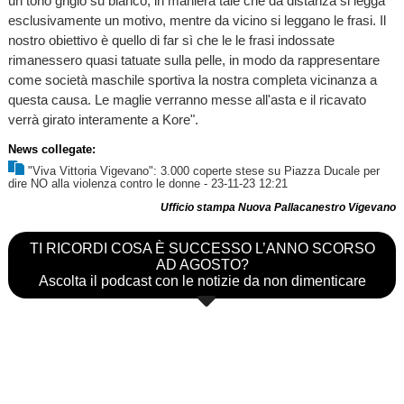
un tono grigio su bianco, in maniera tale che da distanza si legga
esclusivamente un motivo, mentre da vicino si leggano le frasi. Il
nostro obiettivo è quello di far sì che le le frasi indossate
rimanessero quasi tatuate sulla pelle, in modo da rappresentare
come società maschile sportiva la nostra completa vicinanza a
questa causa. Le maglie verranno messe all'asta e il ricavato
verrà girato interamente a Kore".
News collegate:
"Viva Vittoria Vigevano": 3.000 coperte stese su Piazza Ducale per
dire NO alla violenza contro le donne
- 23-11-23 12:21
Ufficio stampa Nuova Pallacanestro Vigevano
TI RICORDI COSA È SUCCESSO L’ANNO SCORSO
AD AGOSTO?
Ascolta il podcast con le notizie da non dimenticare