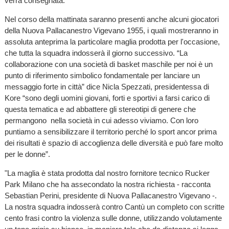
verrà consegnata.
Nel corso della mattinata saranno presenti anche alcuni giocatori
della Nuova Pallacanestro Vigevano 1955, i quali mostreranno in
assoluta anteprima la particolare maglia prodotta per l'occasione,
che tutta la squadra indosserà il giorno successivo. “La
collaborazione con una società di basket maschile per noi è un
punto di riferimento simbolico fondamentale per lanciare un
messaggio forte in città” dice Nicla Spezzati, presidentessa di
Kore “sono degli uomini giovani, forti e sportivi a farsi carico di
questa tematica e ad abbattere gli stereotipi di genere che
permangono nella società in cui adesso viviamo. Con loro
puntiamo a sensibilizzare il territorio perché lo sport ancor prima
dei risultati è spazio di accoglienza delle diversità e può fare molto
per le donne”.
"La maglia è stata prodotta dal nostro fornitore tecnico Rucker
Park Milano che ha assecondato la nostra richiesta - racconta
Sebastian Perini, presidente di Nuova Pallacanestro Vigevano -.
La nostra squadra indosserà contro Cantù un completo con scritte
cento frasi contro la violenza sulle donne, utilizzando volutamente