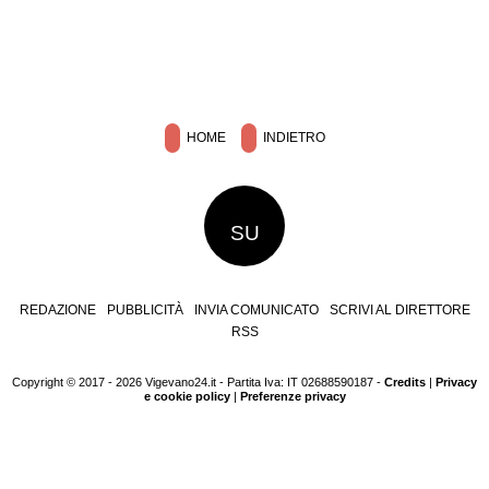
HOME
INDIETRO
SU
REDAZIONE
PUBBLICITÀ
INVIA COMUNICATO
SCRIVI AL DIRETTORE
RSS
Copyright © 2017 - 2026 Vigevano24.it - Partita Iva: IT 02688590187 -
Credits
|
Privacy
e cookie policy
|
Preferenze privacy