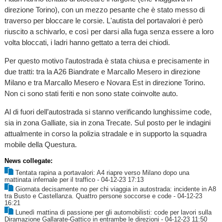
direzione Torino), con un mezzo pesante che è stato messo di
traverso per bloccare le corsie. L'autista del portavalori è però
riuscito a schivarlo, e così per darsi alla fuga senza essere a loro
volta bloccati, i ladri hanno gettato a terra dei chiodi.
Per questo motivo l’autostrada è stata chiusa e precisamente in
due tratti: tra la A26 Biandrate e Marcallo Mesero in direzione
Milano e tra Marcallo Mesero e Novara Est in direzione Torino.
Non ci sono stati feriti e non sono state coinvolte auto.
Al di fuori dell’autostrada si stanno verificando lunghissime code,
sia in zona Galliate, sia in zona Trecate. Sul posto per le indagini
attualmente in corso la polizia stradale e in supporto la squadra
mobile della Questura.
News collegate:
Tentata rapina a portavalori: A4 riapre verso Milano dopo una
mattinata infernale per il traffico
- 04-12-23 17:13
Giornata decisamente no per chi viaggia in autostrada: incidente in A8
tra Busto e Castellanza. Quattro persone soccorse e code
- 04-12-23
16:21
Lunedì mattina di passione per gli automobilisti: code per lavori sulla
Diramazione Gallarate-Gattico in entrambe le direzioni
- 04-12-23 11:50