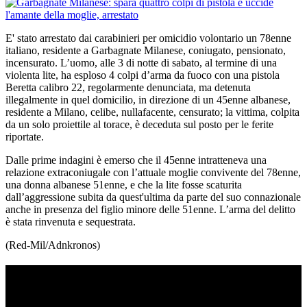
E' stato arrestato dai carabinieri per omicidio volontario un 78enne
italiano, residente a Garbagnate Milanese, coniugato, pensionato,
incensurato. L’uomo, alle 3 di notte di sabato, al termine di una
violenta lite, ha esploso 4 colpi d’arma da fuoco con una pistola
Beretta calibro 22, regolarmente denunciata, ma detenuta
illegalmente in quel domicilio, in direzione di un 45enne albanese,
residente a Milano, celibe, nullafacente, censurato; la vittima, colpita
da un solo proiettile al torace, è deceduta sul posto per le ferite
riportate.
Dalle prime indagini è emerso che il 45enne intratteneva una
relazione extraconiugale con l’attuale moglie convivente del 78enne,
una donna albanese 51enne, e che la lite fosse scaturita
dall’aggressione subita da quest'ultima da parte del suo connazionale
anche in presenza del figlio minore delle 51enne. L’arma del delitto
è stata rinvenuta e sequestrata.
(Red-Mil/Adnkronos)
TI RICORDI COSA È SUCCESSO L’ANNO
SCORSO AD AGOSTO?
Ascolta il podcast con le notizie da non dimenticare