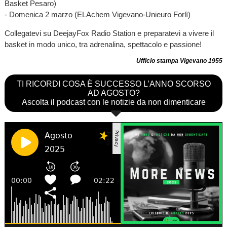
Basket Pesaro)
- Domenica 2 marzo (ELAchem Vigevano-Unieuro Forlì)
Collegatevi su DeejayFox Radio Station e preparatevi a vivere il
basket in modo unico, tra adrenalina, spettacolo e passione!
Ufficio stampa Vigevano 1955
TI RICORDI COSA È SUCCESSO L’ANNO SCORSO
AD AGOSTO?
Ascolta il podcast con le notizie da non dimenticare