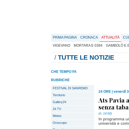
PRIMA PAGINA
CRONACA
ATTUALITÀ
CU
VIGEVANO
MORTARA E 0384
GAMBOLÒ E 
/
TUTTE LE NOTIZIE
CHE TEMPO FA
RUBRICHE
FESTIVAL DI SANREMO
24 ORE
|
venerdì 
Territorio
Ats Pavia 
Gallery24
senza tab
24 TV
(h. 14:50)
Meteo
In programma un c
Oroscopo
università e comu