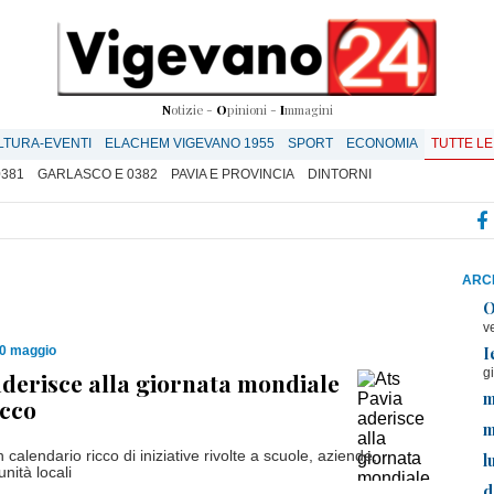
N
otizie -
O
pinioni -
I
mmagini
LTURA-EVENTI
ELACHEM VIGEVANO 1955
SPORT
ECONOMIA
TUTTE LE
0381
GARLASCO E 0382
PAVIA E PROVINCIA
DINTORNI
ARCH
O
v
I
30 maggio
g
aderisce alla giornata mondiale
m
acco
m
alendario ricco di iniziative rivolte a scuole, aziende,
l
nità locali
d