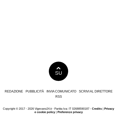
SU
REDAZIONE
PUBBLICITÀ
INVIA COMUNICATO
SCRIVI AL DIRETTORE
RSS
Copyright © 2017 - 2026 Vigevano24.it - Partita Iva: IT 02688590187 -
Credits
|
Privacy
e cookie policy
|
Preferenze privacy