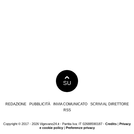
SU
REDAZIONE
PUBBLICITÀ
INVIA COMUNICATO
SCRIVI AL DIRETTORE
RSS
Copyright © 2017 - 2026 Vigevano24.it - Partita Iva: IT 02688590187 -
Credits
|
Privacy
e cookie policy
|
Preferenze privacy