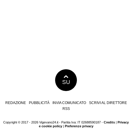
SU
REDAZIONE
PUBBLICITÀ
INVIA COMUNICATO
SCRIVI AL DIRETTORE
RSS
Copyright © 2017 - 2026 Vigevano24.it - Partita Iva: IT 02688590187 -
Credits
|
Privacy
e cookie policy
|
Preferenze privacy