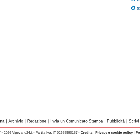
s
ina
|
Archivio
|
Redazione
|
Invia un Comunicato Stampa
|
Pubblicità
|
Scrivi
 - 2026 Vigevano24.it - Partita Iva: IT 02688590187 -
Credits
|
Privacy e cookie policy
|
Pr