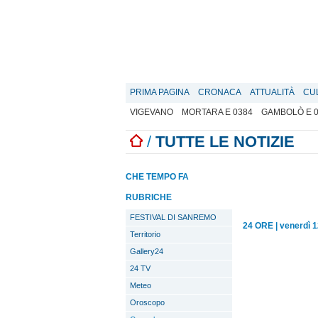
PRIMA PAGINA
CRONACA
ATTUALITÀ
CU
VIGEVANO
MORTARA E 0384
GAMBOLÒ E 
/
TUTTE LE NOTIZIE
CHE TEMPO FA
RUBRICHE
FESTIVAL DI SANREMO
24 ORE
|
venerdì 
Territorio
Gallery24
24 TV
Meteo
Oroscopo