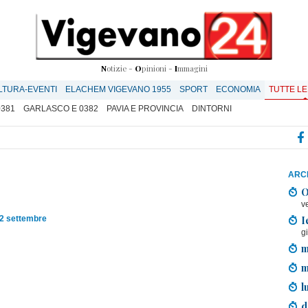
N
otizie -
O
pinioni -
I
mmagini
LTURA-EVENTI
ELACHEM VIGEVANO 1955
SPORT
ECONOMIA
TUTTE LE
0381
GARLASCO E 0382
PAVIA E PROVINCIA
DINTORNI
ARCH
O
v
I
12 settembre
g
m
m
l
d