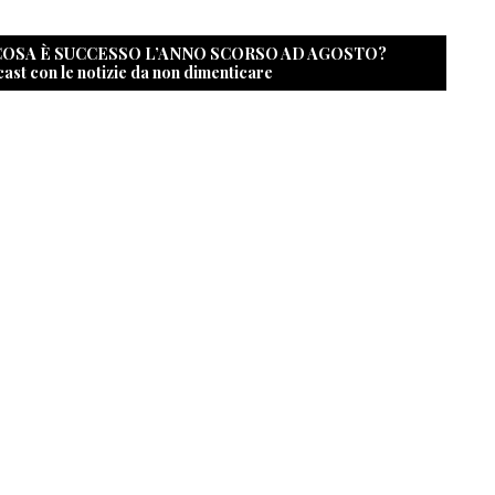
 COSA È SUCCESSO L’ANNO SCORSO AD AGOSTO?
cast con le notizie da non dimenticare