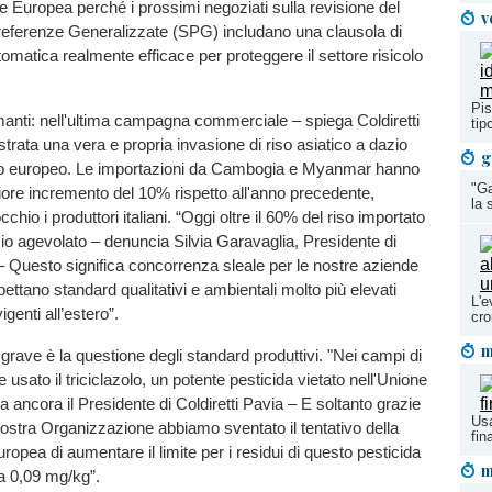
ne Europea perché i prossimi negoziati sulla revisione del
v
referenze Generalizzate (SPG) includano una clausola di
omatica realmente efficace per proteggere il settore risicolo
Pis
rmanti: nell'ultima campagna commerciale – spiega Coldiretti
tip
strata una vera e propria invasione di riso asiatico a dazio
g
to europeo. Le importazioni da Cambogia e Myanmar hanno
"G
iore incremento del 10% rispetto all'anno precedente,
la 
chio i produttori italiani. “Oggi oltre il 60% del riso importato
azio agevolato – denuncia Silvia Garavaglia, Presidente di
 – Questo significa concorrenza sleale per le nostre aziende
pettano standard qualitativi e ambientali molto più elevati
L'e
vigenti all’estero”.
cro
m
grave è la questione degli standard produttivi. "Nei campi di
ne usato il triciclazolo, un potente pesticida vietato nell'Unione
 ancora il Presidente di Coldiretti Pavia – E soltanto grazie
Usa
 nostra Organizzazione abbiamo sventato il tentativo della
fin
pea di aumentare il limite per i residui di questo pesticida
m
 a 0,09 mg/kg”.