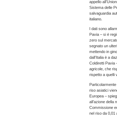
appello all'Unio
Sistema delle P
salvaguardia aut
italiano.
I dati sono alla
Pavia – si è regi
zero sul merca
segnato un ulter
mettendo in ginoc
dall'Italia è a d
Coldiretti Pavia
agricole, che ris
rispetto a quelli 
Particolarmente 
riso asiatici vie
Europea – spiega
all’azione della
Commissione euro
nel riso da 0,01