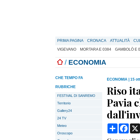
PRIMA PAGINA
CRONACA
ATTUALITÀ
CU
VIGEVANO
MORTARA E 0384
GAMBOLÒ E 
/
ECONOMIA
CHE TEMPO FA
ECONOMIA
|
15 ot
Riso it
RUBRICHE
FESTIVAL DI SANREMO
Pavia 
Territorio
dall'in
Gallery24
24 TV
Condividi
Face
Meteo
Oroscopo