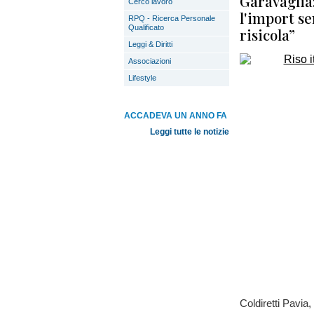
Garavaglia:
Cerco lavoro
l'import se
RPQ - Ricerca Personale
Qualificato
risicola”
Leggi & Diritti
Associazioni
Lifestyle
ACCADEVA UN ANNO FA
Leggi tutte le notizie
Coldiretti Pavia,