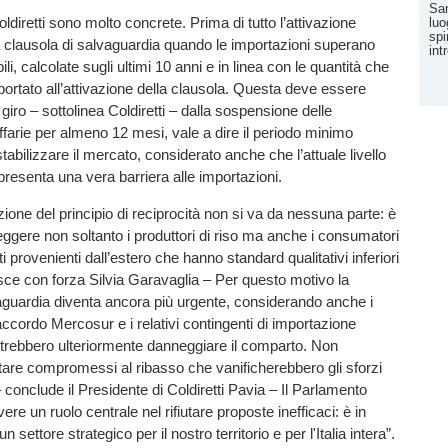
San
oldiretti sono molto concrete. Prima di tutto l’attivazione
luo
spi
 clausola di salvaguardia quando le importazioni superano
in
ili, calcolate sugli ultimi 10 anni e in linea con le quantità che
ortato all’attivazione della clausola. Questa deve essere
 giro – sottolinea Coldiretti – dalla sospensione delle
iffarie per almeno 12 mesi, vale a dire il periodo minimo
abilizzare il mercato, considerato anche che l’attuale livello
presenta una vera barriera alle importazioni.
zione del principio di reciprocità non si va da nessuna parte: è
ggere non soltanto i produttori di riso ma anche i consumatori
tti provenienti dall’estero che hanno standard qualitativi inferiori
disce con forza Silvia Garavaglia – Per questo motivo la
aguardia diventa ancora più urgente, considerando anche i
ll'accordo Mercosur e i relativi contingenti di importazione
otrebbero ulteriormente danneggiare il comparto. Non
are compromessi al ribasso che vanificherebbero gli sforzi
 conclude il Presidente di Coldiretti Pavia – Il Parlamento
e un ruolo centrale nel rifiutare proposte inefficaci: è in
 un settore strategico per il nostro territorio e per l'Italia intera”.