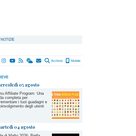
 NOTIZIE
Archivio
Mobile
REVE
ercoledì 05 agosto
u Affiliate Program: Una
da completa per
rementare i tuoi guadagni e
coinvolgimento degli utenti
artedì 04 agosto
le di Malto 2026: Biella