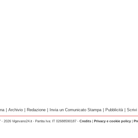
ina
|
Archivio
|
Redazione
|
Invia un Comunicato Stampa
|
Pubblicità
|
Scrivi
 - 2026 Vigevano24.it - Partita Iva: IT 02688590187 -
Credits
|
Privacy e cookie policy
|
Pr