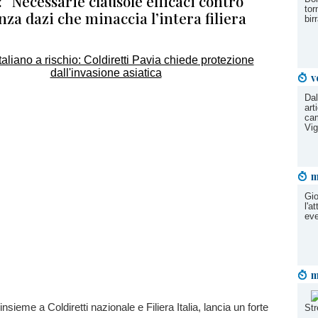
 “Necessarie clausole efficaci contro
tor
nza dazi che minaccia l’intera filiera
bir
v
Dal
art
cam
Vi
m
Gio
l'a
eve
m
 insieme a Coldiretti nazionale e Filiera Italia, lancia un forte
Str