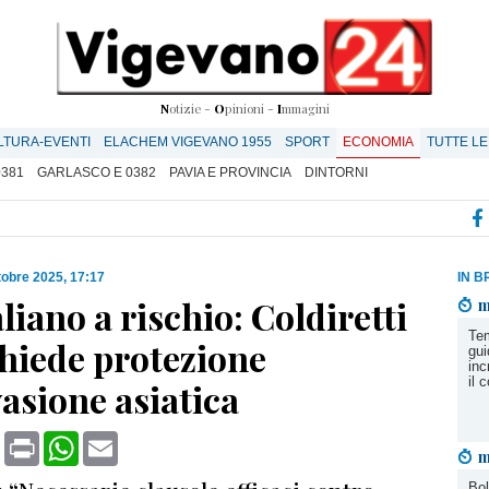
N
otizie -
O
pinioni -
I
mmagini
LTURA-EVENTI
ELACHEM VIGEVANO 1955
SPORT
ECONOMIA
TUTTE LE
0381
GARLASCO E 0382
PAVIA E PROVINCIA
DINTORNI
tobre 2025, 17:17
IN B
aliano a rischio: Coldiretti
m
Tem
chiede protezione
gui
inc
il 
vasione asiatica
book
X
Print
WhatsApp
Email
m
Bol