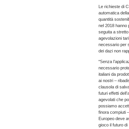
Le richieste di C
automatica della
quantità sostenib
nel 2018 hanno p
seguita a stretto
agevolazioni tar
necessario per st
dei dazi non rap
“Senza l’applica
necessario prote
italiani da prodo
ai nostri – riba
clausola di salv
futuri effetti de
agevolati che p
possiamo accett
finora compiuti –
Europeo deve aver
gioco il futuro di