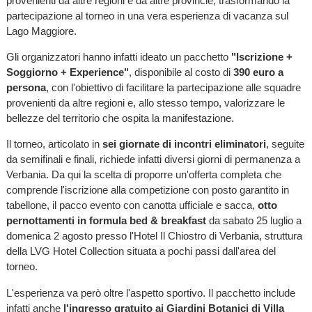
provenienti da altre regioni e da altre provincie, trasformando la
partecipazione al torneo in una vera esperienza di vacanza sul
Lago Maggiore.
Gli organizzatori hanno infatti ideato un pacchetto
"Iscrizione +
Soggiorno + Experience"
, disponibile al costo di
390 euro a
persona
, con l'obiettivo di facilitare la partecipazione alle squadre
provenienti da altre regioni e, allo stesso tempo, valorizzare le
bellezze del territorio che ospita la manifestazione.
Il torneo, articolato in
sei giornate di incontri eliminatori
, seguite
da semifinali e finali, richiede infatti diversi giorni di permanenza a
Verbania. Da qui la scelta di proporre un'offerta completa che
comprende l'iscrizione alla competizione con posto garantito in
tabellone, il pacco evento con canotta ufficiale e sacca,
otto
pernottamenti in formula bed & breakfast
da sabato 25 luglio a
domenica 2 agosto presso l'Hotel Il Chiostro di Verbania, struttura
della LVG Hotel Collection situata a pochi passi dall'area del
torneo.
L'esperienza va però oltre l'aspetto sportivo. Il pacchetto include
infatti anche
l'ingresso gratuito ai Giardini Botanici di Villa