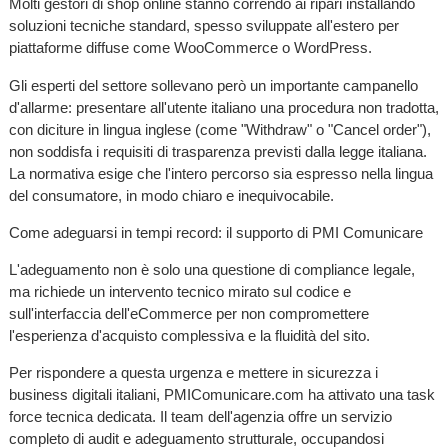
Molti gestori di shop online stanno correndo ai ripari installando
soluzioni tecniche standard, spesso sviluppate all'estero per
piattaforme diffuse come WooCommerce o WordPress.
Gli esperti del settore sollevano però un importante campanello
d'allarme: presentare all'utente italiano una procedura non tradotta,
con diciture in lingua inglese (come "Withdraw" o "Cancel order"),
non soddisfa i requisiti di trasparenza previsti dalla legge italiana.
La normativa esige che l'intero percorso sia espresso nella lingua
del consumatore, in modo chiaro e inequivocabile.
Come adeguarsi in tempi record: il supporto di PMI Comunicare
L'adeguamento non è solo una questione di compliance legale,
ma richiede un intervento tecnico mirato sul codice e
sull'interfaccia dell'eCommerce per non compromettere
l'esperienza d'acquisto complessiva e la fluidità del sito.
Per rispondere a questa urgenza e mettere in sicurezza i
business digitali italiani, PMIComunicare.com ha attivato una task
force tecnica dedicata. Il team dell'agenzia offre un servizio
completo di audit e adeguamento strutturale, occupandosi