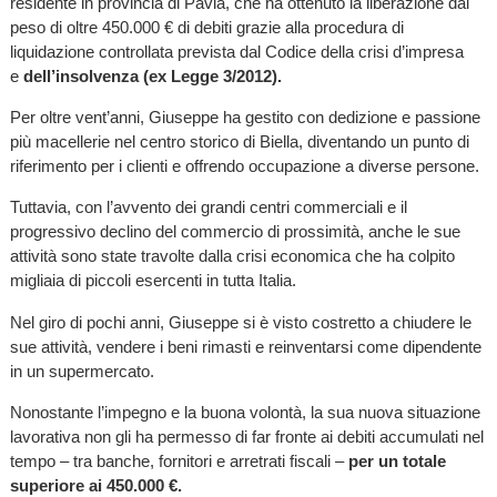
residente in provincia di Pavia, che ha ottenuto la liberazione dal
peso di oltre 450.000 € di debiti grazie alla procedura di
liquidazione controllata prevista dal Codice della crisi d’impresa
e
dell’insolvenza (ex Legge 3/2012).
Per oltre vent’anni, Giuseppe ha gestito con dedizione e passione
più macellerie nel centro storico di Biella, diventando un punto di
riferimento per i clienti e offrendo occupazione a diverse persone.
Tuttavia, con l’avvento dei grandi centri commerciali e il
progressivo declino del commercio di prossimità, anche le sue
attività sono state travolte dalla crisi economica che ha colpito
migliaia di piccoli esercenti in tutta Italia.
Nel giro di pochi anni, Giuseppe si è visto costretto a chiudere le
sue attività, vendere i beni rimasti e reinventarsi come dipendente
in un supermercato.
Nonostante l’impegno e la buona volontà, la sua nuova situazione
lavorativa non gli ha permesso di far fronte ai debiti accumulati nel
tempo – tra banche, fornitori e arretrati fiscali –
per un totale
superiore ai 450.000 €.