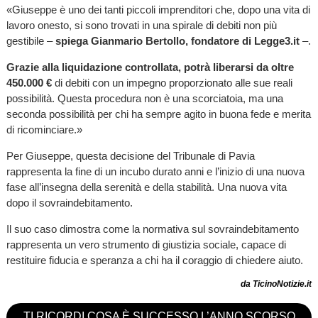
«Giuseppe è uno dei tanti piccoli imprenditori che, dopo una vita di
lavoro onesto, si sono trovati in una spirale di debiti non più
gestibile –
spiega Gianmario Bertollo, fondatore di Legge3.it
–.
Grazie alla liquidazione controllata, potrà liberarsi da oltre
450.000 €
di debiti con un impegno proporzionato alle sue reali
possibilità. Questa procedura non è una scorciatoia, ma una
seconda possibilità per chi ha sempre agito in buona fede e merita
di ricominciare.»
Per Giuseppe, questa decisione del Tribunale di Pavia
rappresenta la fine di un incubo durato anni e l’inizio di una nuova
fase all’insegna della serenità e della stabilità. Una nuova vita
dopo il sovraindebitamento.
Il suo caso dimostra come la normativa sul sovraindebitamento
rappresenta un vero strumento di giustizia sociale, capace di
restituire fiducia e speranza a chi ha il coraggio di chiedere aiuto.
da TicinoNotizie.it
TI RICORDI COSA È SUCCESSO L’ANNO SCORSO