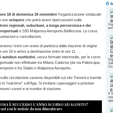
l
e ore 18 di domenica 16 novembre
l’organizzazione sindacale
o uno
sciopero
che potrà avere ripercussioni sulla
Vig
treni regionali, suburbani, a lunga percorrenza e dei
ter
eroportuali
e S50 Malpensa Aeroporto-Bellinzona. Le corse
variazioni e cancellazioni.
ranno i treni con orario di partenza dalla stazione di origine
e ore 10 e arrivo a destinazione entro le ore 11.
i autobus sostitutivi
, senza fermate intermedie, per le corse
Vig
oportuale non effettuate tra Milano Cadorna (da via Paleocapa,
Sal
Cic
eroporto e tra Stabio e Malpensa Aeroporto.
sulla circolazione saranno disponibili sul sito Trenord e tramite
 in “real-time” sull’App. Si invitano i passeggeri a prestare
annunci sonori e ai monitor di stazione.
Il 
nas
ope
 COSA È SUCCESSO L’ANNO SCORSO AD AGOSTO?
cast con le notizie da non dimenticare