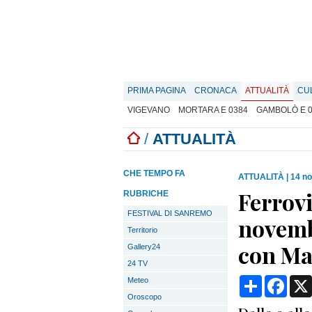
PRIMA PAGINA
CRONACA
ATTUALITÀ
CU
VIGEVANO
MORTARA E 0384
GAMBOLÒ E 
/
ATTUALITÀ
CHE TEMPO FA
ATTUALITÀ
|
14 n
Ferrov
RUBRICHE
FESTIVAL DI SANREMO
novembr
Territorio
con Ma
Gallery24
24 TV
Condividi
Face
Meteo
Oroscopo