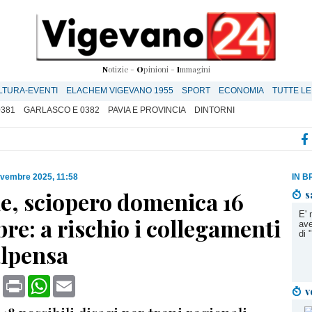
N
otizie -
O
pinioni -
I
mmagini
LTURA-EVENTI
ELACHEM VIGEVANO 1955
SPORT
ECONOMIA
TUTTE LE
0381
GARLASCO E 0382
PAVIA E PROVINCIA
DINTORNI
ovembre 2025, 11:58
IN B
ie, sciopero domenica 16
s
E' 
e: a rischio i collegamenti
ave
di
lpensa
book
X
Print
WhatsApp
Email
v