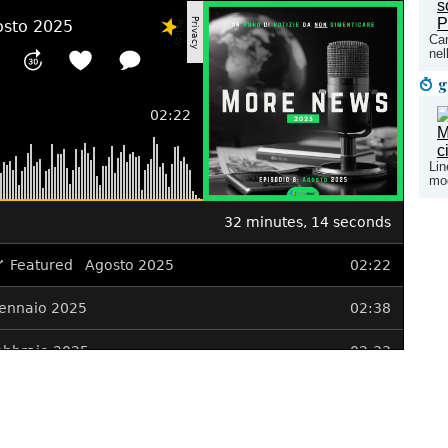
Car
nel
g
Lin
mod