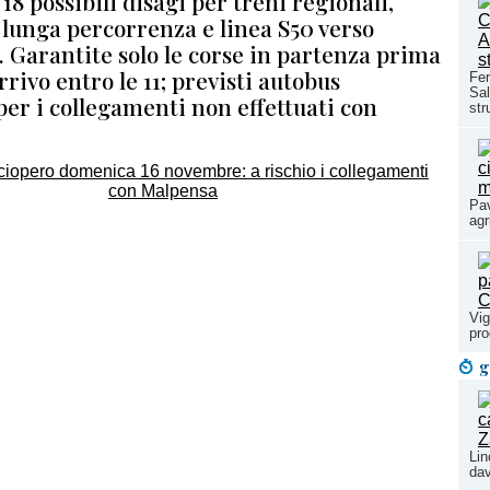
 18 possibili disagi per treni regionali,
 lunga percorrenza e linea S50 verso
. Garantite solo le corse in partenza prima
arrivo entro le 11; previsti autobus
Fer
Sal
 per i collegamenti non effettuati con
str
Pav
agr
Vig
pr
g
Lin
dav