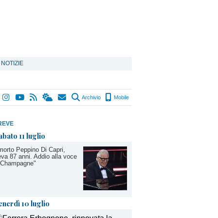
 NOTIZIE
Archivio
Mobile
REVE
abato 11 luglio
morto Peppino Di Capri,
va 87 anni. Addio alla voce
 "Champagne"
enerdì 10 luglio