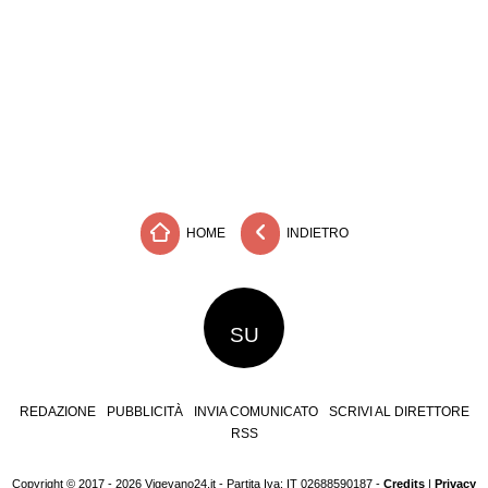
HOME
INDIETRO
SU
REDAZIONE
PUBBLICITÀ
INVIA COMUNICATO
SCRIVI AL DIRETTORE
RSS
Copyright © 2017 - 2026 Vigevano24.it - Partita Iva: IT 02688590187 -
Credits
|
Privacy