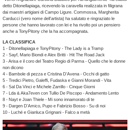
detto Ditonellapiaga, ricevendo la caravella realizzata in filigrana
dai maestri artigiani di Campo Ligure. Commossa, Margherita
Carducci (vero nome dell'artista) ha salutato e ringraziato le
persone che hanno lavorato con lei e ha rivolto poi un pensiero
anche a TonyPitony che la ha accompagnata.
LA CLASSIFICA
1 - Ditonellapiaga e TonyPitony - The Lady is a Tramp
2 - Sayf, Mario Biondi e Alex Britti - Hit The Road Jack
3 - Arisa e il coro del Teatro Regio di Parma - Quello che le donne
non dicono
4 - Bambole di pezza e Cristina D'Avena - Occhi di gatto
5 - Tredici Pietro, Galeffi, Fudaska e Gianni Morandi - Vita
6 - Sal Da Vinci e Michele Zarrillo - Cinque Giorni
7 - Lda & Aka7even con Tullio De Piscopo - Andamento Lento
8 - Nayt e Joan Thiele - Mi sono innamorato di te
9 - Dargen D'Amico, Pupo e Fabrizio Bosso - Su di noi
10 - Luché e Gianluca Grignani - Falco a metà