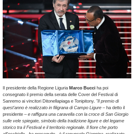
Il presidente della Regione Liguria
Marco Bucci
ha poi
consegnato il premio della serata delle Cover del Festival di
Sanremo ai vincitori Ditonellapiaga e Tonipitony.
"Il premio di
quest'anno è realizzato in filigrana di Campo Ligure
– ha detto il
presidente –
e raffigura una caravella con la croce di San Giorgio
sulle vele spiegate, simbolo della tradizione ligure e del legame
storico tra il Festival e il territorio regionale. Il fiore che porto
all'occhiello - ha proseguito - è il ranuncolo Giannina, realizzato