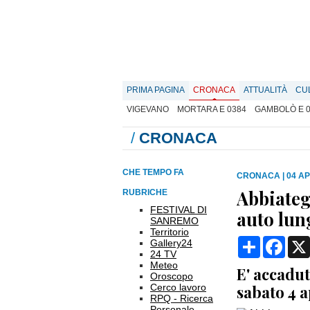
PRIMA PAGINA
CRONACA
ATTUALITÀ
CU
VIGEVANO
MORTARA E 0384
GAMBOLÒ E 
/
CRONACA
CHE TEMPO FA
CRONACA
|
04 AP
Abbiateg
RUBRICHE
FESTIVAL DI
auto lun
SANREMO
Territorio
Condividi
Face
Gallery24
24 TV
Meteo
E' accadut
Oroscopo
Cerco lavoro
sabato 4 a
RPQ - Ricerca
Personale