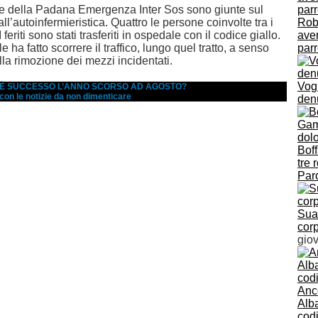
 della Padana Emergenza Inter Sos sono giunte sul
ll’autoinfermieristica. Quattro le persone coinvolte tra i
Rob
I feriti sono stati trasferiti in ospedale con il codice giallo.
aver
e ha fatto scorrere il traffico, lungo quel tratto, a senso
parr
alla rimozione dei mezzi incidentati.
Vogh
A È SUCCESSO L’ANNO SCORSO AD AGOSTO?
 con le notizie da non dimenticare
den
Bof
tre 
Parc
Suar
corp
giov
Anco
Alba
codi