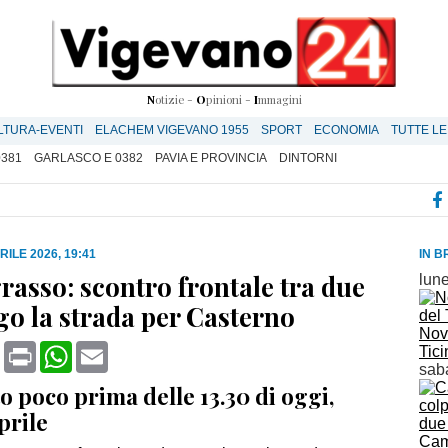
N
otizie -
O
pinioni -
I
mmagini
LTURA-EVENTI
ELACHEM VIGEVANO 1955
SPORT
ECONOMIA
TUTTE LE
0381
GARLASCO E 0382
PAVIA E PROVINCIA
DINTORNI
RILE 2026, 19:41
IN B
rasso: scontro frontale tra due
lune
go la strada per Casterno
Nove
book
X
Print
WhatsApp
Email
Tici
saba
o poco prima delle 13.30 di oggi,
prile
Cam