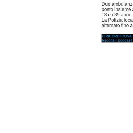
Due ambulanze
posto insieme a
18 e i 35 anni. 
La Polizia local
alternato fino 
TI RICORDI COS
Ascolta il podcast