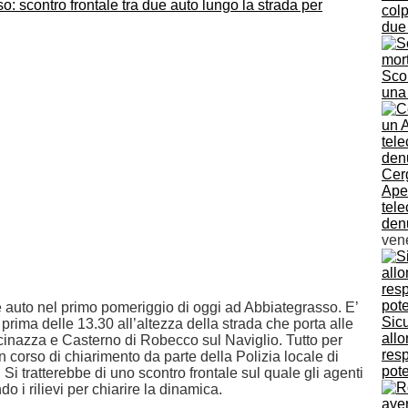
colp
due 
Sco
una
Cer
Ape 
tel
denu
vene
e auto nel primo pomeriggio di oggi ad Abbiategrasso. E’
Sicu
rima delle 13.30 all’altezza della strada che porta alle
allo
scinazza e Casterno di Robecco sul Naviglio. Tutto per
resp
 corso di chiarimento da parte della Polizia locale di
pote
Si tratterebbe di uno scontro frontale sul quale gli agenti
o i rilievi per chiarire la dinamica.