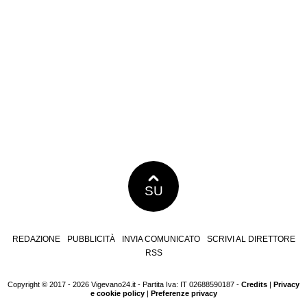
SU
REDAZIONE
PUBBLICITÀ
INVIA COMUNICATO
SCRIVI AL DIRETTORE
RSS
Copyright © 2017 - 2026 Vigevano24.it - Partita Iva: IT 02688590187 -
Credits
|
Privacy
e cookie policy
|
Preferenze privacy