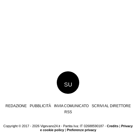
SU
REDAZIONE
PUBBLICITÀ
INVIA COMUNICATO
SCRIVI AL DIRETTORE
RSS
Copyright © 2017 - 2026 Vigevano24.it - Partita Iva: IT 02688590187 -
Credits
|
Privacy
e cookie policy
|
Preferenze privacy