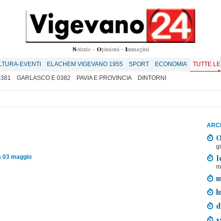
N
otizie -
O
pinioni -
I
mmagini
LTURA-EVENTI
ELACHEM VIGEVANO 1955
SPORT
ECONOMIA
TUTTE LE
0381
GARLASCO E 0382
PAVIA E PROVINCIA
DINTORNI
ARCH
O
g
I
 03 maggio
m
m
l
d
s