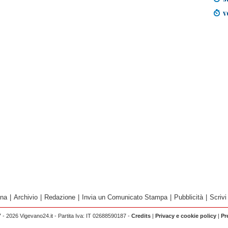
v
ina
|
Archivio
|
Redazione
|
Invia un Comunicato Stampa
|
Pubblicità
|
Scrivi
 - 2026 Vigevano24.it - Partita Iva: IT 02688590187 -
Credits
|
Privacy e cookie policy
|
Pr