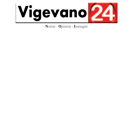
N
otizie -
O
pinioni -
I
mmagini