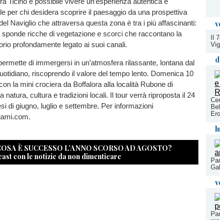
ra Ticino è possibile vivere un’esperienza autentica e
le per chi desidera scoprire il paesaggio da una prospettiva
v
o del Naviglio che attraversa questa zona è tra i più affascinanti:
, sponde ricche di vegetazione e scorci che raccontano la
Il 
itorio profondamente legato ai suoi canali.
Vig
d
ermette di immergersi in un’atmosfera rilassante, lontana dal
quotidiano, riscoprendo il valore del tempo lento. Domenica 10
con la mini crociera da Boffalora alla località Rubone di
 natura, cultura e tradizioni locali. Il tour verrà riproposta il 24
Cen
i di giugno, luglio e settembre. Per informazioni
Bel
Ero
gami.com.
l
 COSA È SUCCESSO L’ANNO SCORSO AD AGOSTO?
cast con le notizie da non dimenticare
Par
Gab
v
Par