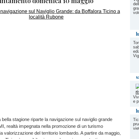
untamento domenica 10 maggio
del
gra
vol
l
Tor
sab
edi
Vi
s
Viv
e p
l
a bella stagione riparte la navigazione sul naviglio grande
Tic
pru
MI, realtà impegnata nella promozione di un turismo
vie
la valorizzazione del territorio lombardo. A partire da maggio,