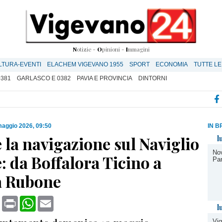
N
otizie -
O
pinioni -
I
mmagini
LTURA-EVENTI
ELACHEM VIGEVANO 1955
SPORT
ECONOMIA
TUTTE LE
0381
GARLASCO E 0382
PAVIA E PROVINCIA
DINTORNI
maggio 2026, 09:50
IN B
 la navigazione sul Naviglio
l
Nov
 da Boffalora Ticino a
Par
tà Rubone
book
X
Print
WhatsApp
Email
l
Vig