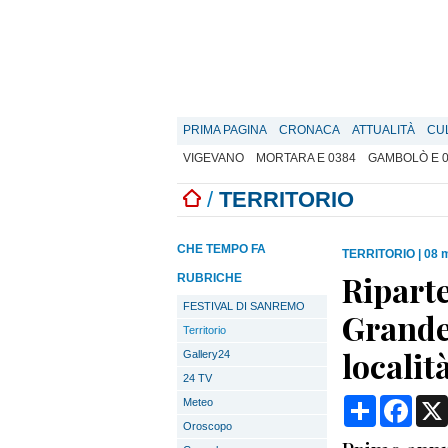
PRIMA PAGINA
CRONACA
ATTUALITÀ
CU
VIGEVANO
MORTARA E 0384
GAMBOLÒ E 
/
TERRITORIO
CHE TEMPO FA
TERRITORIO
|
08 
Riparte
RUBRICHE
FESTIVAL DI SANREMO
Grande:
Territorio
locali
Gallery24
24 TV
Condividi
Face
Meteo
Oroscopo