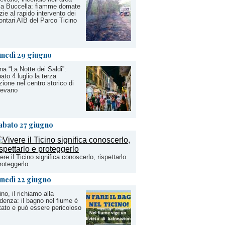
la Buccella: fiamme domate
zie al rapido intervento dei
ontari AIB del Parco Ticino
unedì 29 giugno
na “La Notte dei Saldi”:
ato 4 luglio la terza
zione nel centro storico di
gevano
abato 27 giugno
ere il Ticino significa conoscerlo, rispettarlo
roteggerlo
unedì 22 giugno
ino, il richiamo alla
denza: il bagno nel fiume è
tato e può essere pericoloso