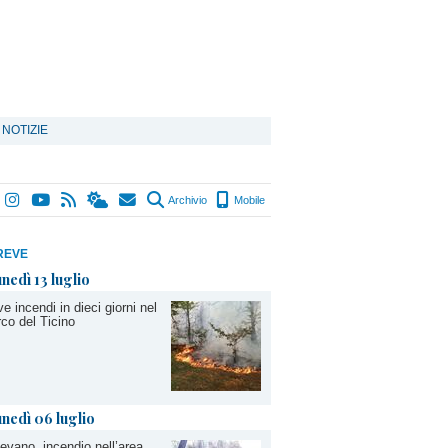
 NOTIZIE
Archivio
Mobile
REVE
unedì 13 luglio
e incendi in dieci giorni nel
co del Ticino
unedì 06 luglio
evano, incendio nell’area