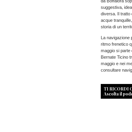
da Boffalora sop
suggestiva, idea
diversa. Il tratt
acque tranquille
storia di un terr
La navigazione p
ritmo frenetico 
maggio si parte 
Bernate Ticino tra
maggio e nei mes
consultare navi
TI RICORDI
Ascolta il pod