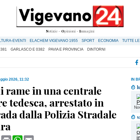
N
otizie -
O
pinioni -
I
mmagini
LTURA-EVENTI
ELACHEM VIGEVANO 1955
SPORT
ECONOMIA
TUTTE LE
0381
GARLASCO E 0382
PAVIA E PROVINCIA
DINTORNI
ggio 2026, 11:32
IN B
i rame in una centrale
l
e tedesca, arrestato in
Nov
ada dalla Polizia Stradale
s
ara
book
X
Print
WhatsApp
Email