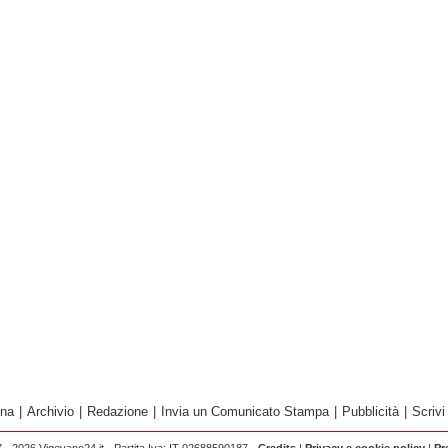
ina
|
Archivio
|
Redazione
|
Invia un Comunicato Stampa
|
Pubblicità
|
Scrivi
 - 2026 Vigevano24.it - Partita Iva: IT 02688590187 -
Credits
|
Privacy e cookie policy
|
Pr