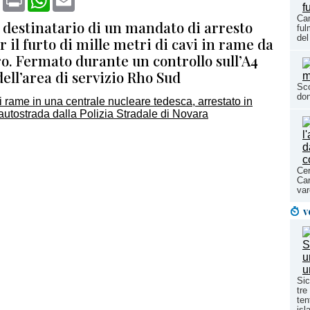
Cam
 destinatario di un mandato di arresto
ful
del
 il furto di mille metri di cavi in rame da
o. Fermato durante un controllo sull’A4
 dell’area di servizio Rho Sud
Sco
don
Cer
Car
var
v
Sic
tre
ten
isl