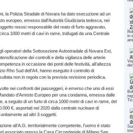
rni, la Polizia Stradale di Novara ha dato esecuzione ad un
to europeo, emesso dall’Autorità Giudiziaria tedesca, nei
soggetto resosi responsabile del reato di furto aggravato,
Rob
circa 1000 metri di cavi in rame, trafugati da una Centrale
in 
arr
 gli operatori della Sottosezione Autostradale di Novara Est,
ntensificazione dei controlli e della vigilanza delle arterie
Vog
ompetenza in occasione dei ponti delle festività, all’altezza
den
izio Rho Sud dell’A4, hanno eseguito il controllo di
sultata non in regola con la prevista revisione periodica.
svolte nei confronti dei passeggeri, è emerso che uno di essi
Bof
Mandato d’Arresto Europeo per una condanna, emessa dalle
rog
Tic
, a seguito di un furto di circa 1000 metri di cavi in rame, del
0.000 €, asportati nel 2020 dalla centrale nucleare di
unitamente ad altri 3 soggetti.
ione all’A.G. territorialmente competente, l’uomo è stato
Sua
tro
o ed associato presso la Casa Circondariale di Milano San