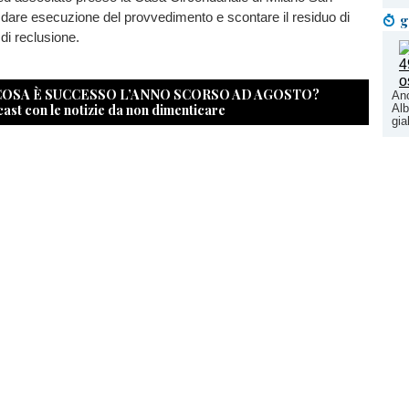
 di dare esecuzione del provvedimento e scontare il residuo di
g
di reclusione.
 COSA È SUCCESSO L’ANNO SCORSO AD AGOSTO?
Anc
cast con le notizie da non dimenticare
Alb
gia