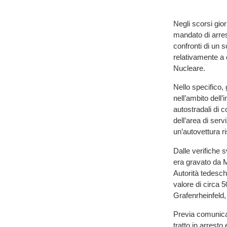
Negli scorsi gio
mandato di arres
confronti di un 
relativamente a 
Nucleare.
Nello specifico,
nell’ambito dell’i
autostradali di c
dell’area di serv
un’autovettura ri
Dalle verifiche 
era gravato da 
Autorità tedesche
valore di circa 5
Grafenrheinfeld, 
Previa comunicaz
tratto in arrest