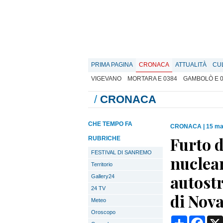
PRIMA PAGINA
CRONACA
ATTUALITÀ
CU
VIGEVANO
MORTARA E 0384
GAMBOLÒ E 
/
CRONACA
CHE TEMPO FA
CRONACA
|
15 ma
Furto d
RUBRICHE
FESTIVAL DI SANREMO
nuclear
Territorio
autostr
Gallery24
24 TV
di Nov
Meteo
Oroscopo
Condividi
Face