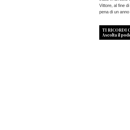
Vittore, al fine
pena di un anno 
TI RICORDI
Ascolta il pod