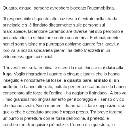
Quattro, cinque persone avrebbero bloccato l'automobilista.
"Il responsabile di questo atto pazzesco è entrato nella strada
principale e si è fiondato direttamente sulle persone sul
marciapiede, facendone carambolare diverse nel suo percorso e
poi andandosi a schiantare contro una vetrina. Fortunatamente
non ci sono vittime ma purtroppo abbiamo quattro feriti gravi, a
loro va la nostra solidarietà piena", ha detto Mezzetti in un
videomessaggio sui social.
"L'investitore, sulla trentina, è sceso la macchina e
si è dato alla
fuga
. Voglio ringraziare i quattro o cinque cittadini che lo hanno
inseguito e nonostante lui fosse,
a quanto pare, armato di un
coltello
, lo hanno atterrato, buttato per terra e catturato e lo hanno
consegnato alle forze dell'ordine - ha aggiunto il sindaco - A loro va
il mio grandissimo ringraziamento per il coraggio e il senso civico
che hanno avuto. Sono momenti drammatici, fare supposizioni su
quello che è accaduto adesso è troppo presto. Tra breve faremo
un punto in prefettura con le forze dell'ordine, il prefetto, e
cercheremo di acquisire più notizie. L'uomo è in questura, lo