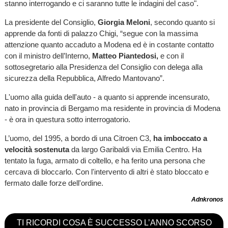
stanno interrogando e ci saranno tutte le indagini del caso".
La presidente del Consiglio,
Giorgia Meloni
, secondo quanto si
apprende da fonti di palazzo Chigi, “segue con la massima
attenzione quanto accaduto a Modena ed è in costante contatto
con il ministro dell’Interno,
Matteo Piantedosi,
e con il
sottosegretario alla Presidenza del Consiglio con delega alla
sicurezza della Repubblica, Alfredo Mantovano”.
L'uomo alla guida dell'auto - a quanto si apprende incensurato,
nato in provincia di Bergamo ma residente in provincia di Modena
- è ora in questura sotto interrogatorio.
L’uomo, del 1995, a bordo di una Citroen C3,
ha imboccato a
velocità sostenuta
da largo Garibaldi via Emilia Centro. Ha
tentato la fuga, armato di coltello, e ha ferito una persona che
cercava di bloccarlo. Con l'intervento di altri è stato bloccato e
fermato dalle forze dell'ordine.
Adnkronos
TI RICORDI COSA È SUCCESSO L’ANNO SCORSO