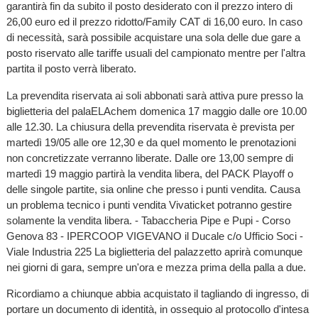
garantirà fin da subito il posto desiderato con il prezzo intero di
26,00 euro ed il prezzo ridotto/Family CAT di 16,00 euro. In caso
di necessità, sarà possibile acquistare una sola delle due gare a
posto riservato alle tariffe usuali del campionato mentre per l'altra
partita il posto verrà liberato.
La prevendita riservata ai soli abbonati sarà attiva pure presso la
biglietteria del palaELAchem domenica 17 maggio dalle ore 10.00
alle 12.30. La chiusura della prevendita riservata è prevista per
martedì 19/05 alle ore 12,30 e da quel momento le prenotazioni
non concretizzate verranno liberate. Dalle ore 13,00 sempre di
martedì 19 maggio partirà la vendita libera, del PACK Playoff o
delle singole partite, sia online che presso i punti vendita. Causa
un problema tecnico i punti vendita Vivaticket potranno gestire
solamente la vendita libera. - Tabaccheria Pipe e Pupi - Corso
Genova 83 - IPERCOOP VIGEVANO il Ducale c/o Ufficio Soci -
Viale Industria 225 La biglietteria del palazzetto aprirà comunque
nei giorni di gara, sempre un'ora e mezza prima della palla a due.
Ricordiamo a chiunque abbia acquistato il tagliando di ingresso, di
portare un documento di identità, in ossequio al protocollo d'intesa