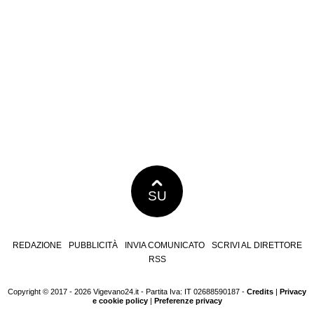
SU
REDAZIONE
PUBBLICITÀ
INVIA COMUNICATO
SCRIVI AL DIRETTORE
RSS
Copyright © 2017 - 2026 Vigevano24.it - Partita Iva: IT 02688590187 -
Credits
|
Privacy
e cookie policy
|
Preferenze privacy