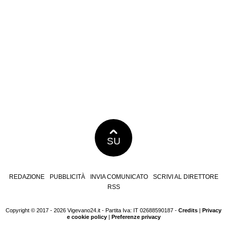
SU
REDAZIONE
PUBBLICITÀ
INVIA COMUNICATO
SCRIVI AL DIRETTORE
RSS
Copyright © 2017 - 2026 Vigevano24.it - Partita Iva: IT 02688590187 -
Credits
|
Privacy
e cookie policy
|
Preferenze privacy