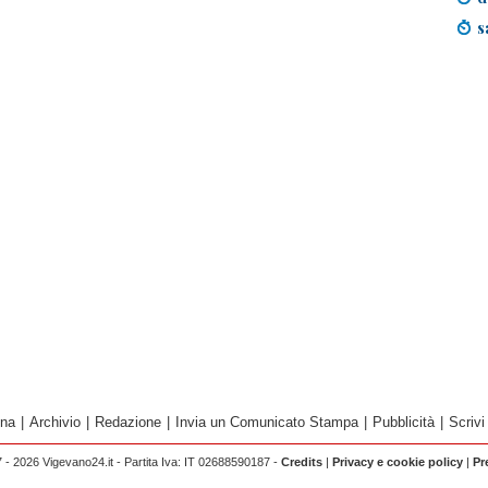
s
ina
|
Archivio
|
Redazione
|
Invia un Comunicato Stampa
|
Pubblicità
|
Scrivi
 - 2026 Vigevano24.it - Partita Iva: IT 02688590187 -
Credits
|
Privacy e cookie policy
|
Pr