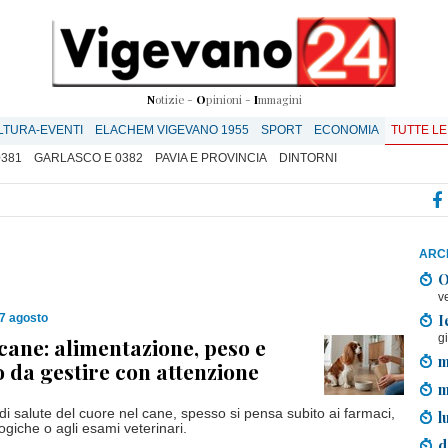
N
otizie -
O
pinioni -
I
mmagini
LTURA-EVENTI
ELACHEM VIGEVANO 1955
SPORT
ECONOMIA
TUTTE LE
0381
GARLASCO E 0382
PAVIA E PROVINCIA
DINTORNI
ARCH
O
v
I
7 agosto
g
cane: alimentazione, peso e
m
da gestire con attenzione
m
di salute del cuore nel cane, spesso si pensa subito ai farmaci,
l
logiche o agli esami veterinari.
d