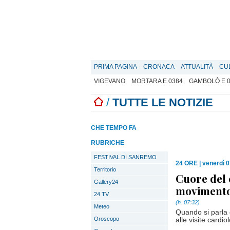
PRIMA PAGINA
CRONACA
ATTUALITÀ
CU
VIGEVANO
MORTARA E 0384
GAMBOLÒ E 
/
TUTTE LE NOTIZIE
CHE TEMPO FA
RUBRICHE
FESTIVAL DI SANREMO
24 ORE
|
venerdì 0
Territorio
Cuore del 
Gallery24
movimento 
24 TV
(h. 07:32)
Meteo
Quando si parla 
Oroscopo
alle visite cardio