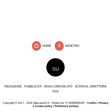
HOME
INDIETRO
SU
REDAZIONE
PUBBLICITÀ
INVIA COMUNICATO
SCRIVI AL DIRETTORE
RSS
Copyright © 2017 - 2026 Vigevano24.it - Partita Iva: IT 02688590187 -
Credits
|
Privacy
e cookie policy
|
Preferenze privacy