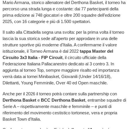
Mario Armana, storico allenatore del Derthona Basket, il torneo ha
percorso una strada lunga e costante: dai 77 partecipanti della
prima edizione ai 748 giocatori e oltre 200 squadre dell’edizione
2025, con 16 categorie e più di 1.500 spettatori.
Il salto alla Cittadella segna una svolta: per la prima volta il torneo
lascia la sua storica sede all'aperto per approdare in una delle
strutture sportive più moderne d'Italia. A confermarne il valore
istituzionale, il Torneo Armana è dal 2022
tappa Master del
Circuito 3x3 Italia - FIP Circuit
, il circuito ufficiale della
Federazione Italiana Pallacanestro dedicato al 3 contro 3. In
aggiunta al torneo Top, sempre maggiore risalto ed importanza
verrà data ai tornei Minibasket, Giovanili (Under 14/16/18),
Dilettanti, Young Femminile, Over 40 ed Open maschile.
Anche per il 2026 il torneo potrà contare sulla partnership con
Derthona Basket
e
BCC Derthona Basket
, entrambe squadre di
Serie A – rispettivamente maschile e femminile – e punti di
riferimento del movimento cestistico tortonese, vera e propria
Basket Town d'Italia.