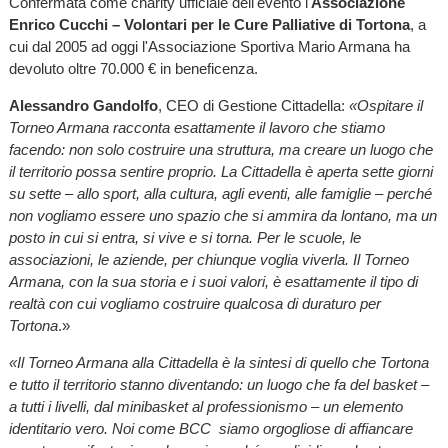
Confermata come charity ufficiale dell'evento l'
Associazione
Enrico Cucchi – Volontari per le Cure Palliative di Tortona
, a
cui dal 2005 ad oggi l'Associazione Sportiva Mario Armana ha
devoluto oltre 70.000 € in beneficenza.
Alessandro Gandolfo
, CEO di Gestione Cittadella:
«Ospitare il
Torneo Armana racconta esattamente il lavoro che stiamo
facendo: non solo costruire una struttura, ma creare un luogo che
il territorio possa sentire proprio. La Cittadella è aperta sette giorni
su sette – allo sport, alla cultura, agli eventi, alle famiglie – perché
non vogliamo essere uno spazio che si ammira da lontano, ma un
posto in cui si entra, si vive e si torna. Per le scuole, le
associazioni, le aziende, per chiunque voglia viverla. Il Torneo
Armana, con la sua storia e i suoi valori, è esattamente il tipo di
realtà con cui vogliamo costruire qualcosa di duraturo per
Tortona
.»
«Il Torneo Armana alla Cittadella è la sintesi di quello che Tortona
e tutto il territorio stanno diventando: un luogo che fa del basket –
a tutti i livelli, dal minibasket al professionismo – un elemento
identitario vero. Noi come BCC siamo orgogliose di affiancare