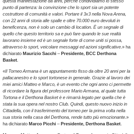
questa manifestazione da anni, perché condividiamo lo stesso
punto di partenza: la convinzione che lo sport sia un potente
costruttore di comunità e valori. Portare il 3x3 nella Nova Arena,
con 22 anni di storia alle spalle e oltre 70.000 euro devoluti in
beneficenza, non è solo un cambio di location. È un segnale di
quello che questo territorio sa e può fare quando le sue realtà
lavorano insieme ed è un segnale forte di come uniti si possa,
attraverso lo sport, veicolare messaggi ed azioni significative
.» ha
dichiarato
Maurizio Sacchi
–
Presidente, BCC Derthona
Basket
.
«
Il Torneo Armana è un appuntamento fisso da oltre 20 anni per la
pallacanestro e lo sport tortonese in generale. Grazie al lavoro dei
miei amici Matteo e Marco, è un evento che ogni anno ci permette
di ricordare la figura del professore Mario Armana, al quale tutta
Tortona e il Derthona Basket è e rimarrà legato per quella che è
stata la sua opera nel nostro Club. Quindi, questo nuovo inizio in
Cittadella, con il trasferimento del torneo per la prima volta nella
sua storia nella casa del Derthona, rende tutto più emozionante
.»
ha dichiarato
Marco Picchi
–
Presidente, Derthona Basket
.