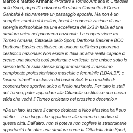
Marco e Matteo Armana
: «
Portare il Torneo Armana in Cittadella
dello Sport, dopo 21 edizioni nello storico Campetto di Corso
Garibaldi è sicuramente un passaggio epocale. Ma non è un
semplice cambio di location, bensì la concretizzazione di una
sinergia indissolubile tra una eccellenza del 3x3 in Italia ed una
struttura unica nel panorama nazionale. La cooperazione tra
Torneo Armana, Cittadella dello Sport, Derthona Basket e BCC
Derthona Basket costituisce un unicum nell’intero panorama
cestistico nazionale; Non esiste in Italia un'altra realtà capace di
creare una sinergia così profonda e verticale, che unisce sotto lo
stesso tetto (e sulla stessa programmazione) il massimo
campionato professionistico maschile e femminile (LBA/LBF) e
l'anima "street" e inclusiva del basket 3x3. È un modello di
cooperazione sportiva unico a livello nazionale. Per tutto lo staff
del Torneo, poter approdare alla Cittadella costituisce una nuova
sfida che vedrà il Torneo proiettato nel prossimo decennio.»
«
Da un lato, lasciare il campo dedicato a Nico Messina ha il suo
effetto — è un luogo che appartiene alla memoria sportiva di
questa città. Dall'altro, non si poteva non cogliere le straordinarie
opportunità che offre una struttura come la Cittadella dello Sport,